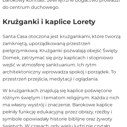
barokowy kontrast: zewnętrzne bogactwo prowadzi
do centrum duchowego.
Krużganki i kaplice Lorety
Santa Casa otoczona jest krużgankami, które tworzą
zamkniętą, uporządkowaną przestrzeń
pielgrzymkową. Krużganki pozwalają obejść Święty
Domek, zatrzymać się przy kaplicach i stopniowo
wejść w atmosferę sanktuarium. Ich rytm
architektoniczny wprowadza spokój i porządek. To
przestrzeń przejścia, medytacji i oglądania.
W krużgankach znajdują się kaplice poświęcone
różnym świętym i tematom religijnym. Każda z nich
ma własny wystrój i znaczenie. Barokowe kaplice
pełniły funkcję edukacyjną: przez obrazy, rzeźby i
symbole opowiadały historie biblijne oraz żywoty
świętych. W czasach, gdy wielu ludzi nie czytało,