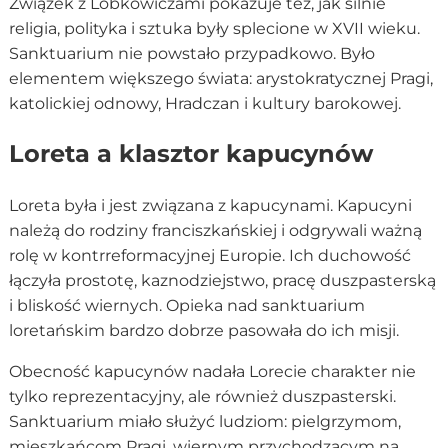
Związek z Lobkowiczami pokazuje też, jak silnie
religia, polityka i sztuka były splecione w XVII wieku.
Sanktuarium nie powstało przypadkowo. Było
elementem większego świata: arystokratycznej Pragi,
katolickiej odnowy, Hradczan i kultury barokowej.
Loreta a klasztor kapucynów
Loreta była i jest związana z kapucynami. Kapucyni
należą do rodziny franciszkańskiej i odgrywali ważną
rolę w kontrreformacyjnej Europie. Ich duchowość
łączyła prostotę, kaznodziejstwo, pracę duszpasterską
i bliskość wiernych. Opieka nad sanktuarium
loretańskim bardzo dobrze pasowała do ich misji.
Obecność kapucynów nadała Lorecie charakter nie
tylko reprezentacyjny, ale również duszpasterski.
Sanktuarium miało służyć ludziom: pielgrzymom,
mieszkańcom Pragi, wiernym przychodzącym na