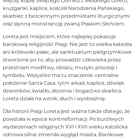
więcej: kopię Świętego Domku z włoskiego Loreto,
krużganki, kaplice, kościół Narodzenia Pańskiego,
skarbiec z bezcennymi przedmiotami liturgicznymi
oraz słynną monstrancję zwaną Praskim Słońcem.
Loreta jest miejscem, które najlepiej pokazuje
barokową religijność Pragi. Nie jest to wielka katedra
ani królewski pałac, ale sanktuarium pielgrzymkowe
stworzone po to, aby prowadzić człowieka przez
przestrzeń modlitwy, obrazu, muzyki, procesji i
symbolu. Wszystko ma tu znaczenie: centralne
położenie Santa Casa, rytm arkad, kaplice, dźwięk
dzwonków, światło, złocenia i bogactwo skarbca.
Loreta działa na wzrok, słuch i wyobraźnię.
Dla historii Pragi Loreta jest ważna także dlatego, że
powstała w epoce kontrreformacji. Po burzliwych
wydarzeniach religijnych XVI i XVII wieku katolicka
odnowa silnie zmieniła wygląd miasta. Barokowe