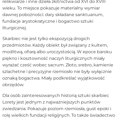
relikwiarze i inne dzieła złotnictwa od XVI do XVIII
wieku. To miejsce pokazuje materialny wymiar
dawnej pobożności: dary składane sanktuarium,
fundacje arystokratyczne i bogactwo sztuki
liturgicznej.
Skarbiec nie jest tylko ekspozycją drogich
przedmiotów. Każdy obiekt był związany z kultem,
modlitwą, ofiarą albo uroczystością. W epoce baroku
piękno i kosztowność naczyń liturgicznych miały
wyrażać cześć wobec sacrum. Złoto, srebro, kamienie
szlachetne i precyzyjne rzemiosło nie były wyłącznie
oznaką bogactwa. Miały podkreślać wyjątkowość
obrzędów.
Dla osób zainteresowanych historią sztuki skarbiec
Lorety jest jednym z najważniejszych punktów
zwiedzania. Pokazuje poziom rzemiosła, gust epoki i
rolę wielkich fundacji religijnych. To także świadectwo