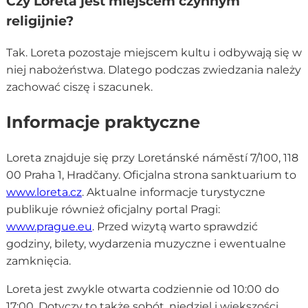
Czy Loreta jest miejscem czynnym
religijnie?
Tak. Loreta pozostaje miejscem kultu i odbywają się w
niej nabożeństwa. Dlatego podczas zwiedzania należy
zachować ciszę i szacunek.
Informacje praktyczne
Loreta znajduje się przy Loretánské náměstí 7/100, 118
00 Praha 1, Hradčany. Oficjalna strona sanktuarium to
www.loreta.cz
. Aktualne informacje turystyczne
publikuje również oficjalny portal Pragi:
www.prague.eu
. Przed wizytą warto sprawdzić
godziny, bilety, wydarzenia muzyczne i ewentualne
zamknięcia.
Loreta jest zwykle otwarta codziennie od 10:00 do
17:00. Dotyczy to także sobót, niedziel i większości