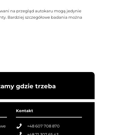
gowani na przegląd autokaru mogą jedynie
enty. Bardziej szczegółowe badania można
żamy gdzie trzeba
Kontakt
owe
+48 607 708 870
+48 71 307 65 43