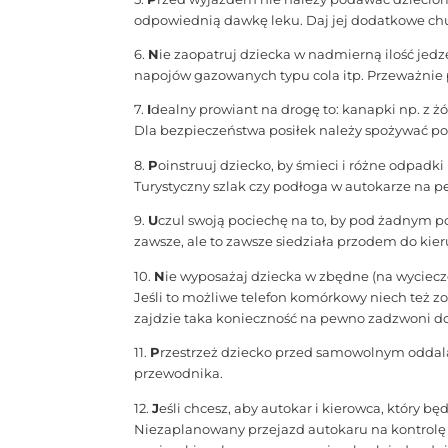
odpowiednią dawkę leku. Daj jej dodatkowe chu
6.
N
ie zaopatruj dziecka w nadmierną ilość jedz
napojów gazowanych typu cola itp. Przeważnie 
7.
I
dealny prowiant na drogę to: kanapki np. z 
Dla bezpieczeństwa posiłek należy spożywać pod
8.
P
oinstruuj dziecko, by śmieci i różne odpadk
Turystyczny szlak czy podłoga w autokarze na p
9.
U
czul swoją pociechę na to, by pod żadnym p
zawsze, ale to zawsze siedziała przodem do kie
10.
N
ie wyposażaj dziecka w zbędne (na wyciecz
Jeśli to możliwe telefon komórkowy niech też z
zajdzie taka konieczność na pewno zadzwoni 
11.
P
rzestrzeż dziecko przed samowolnym oddala
przewodnika.
12.
J
eśli chcesz, aby autokar i kierowca, który b
Niezaplanowany przejazd autokaru na kontrolę 