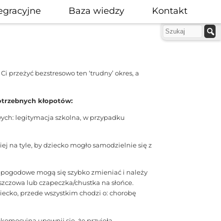
egracyjne
Baza wiedzy
Kontakt
i przeżyć bezstresowo ten ‘trudny’ okres, a
otrzebnych kłopotów:
ych: legitymacja szkolna, w przypadku
iej na tyle, by dziecko mogło samodzielnie się z
ki pogodowe mogą się szybko zmieniać i należy
zczowa lub czapeczka/chustka na słońce.
iecko, przede wszystkim chodzi o: chorobę
komocyjną upewnij się, że przyjęła