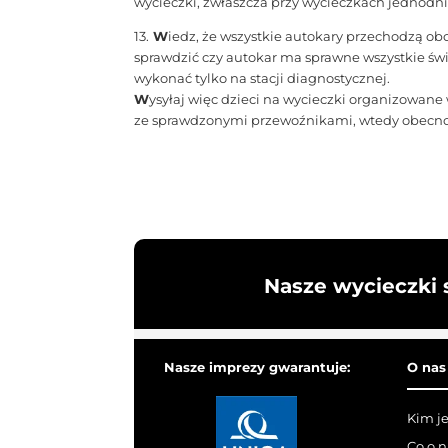
wycieczki, zwłaszcza przy wycieczkach jednodn
13.
W
iedz, że wszystkie autokary przechodzą o
sprawdzić czy autokar ma sprawne wszystkie św
wykonać tylko na stacji diagnostycznej.
W
ysyłaj więc dzieci na wycieczki organizowane
ze sprawdzonymi przewoźnikami, wtedy obecność
Nasze wycieczki 
Nasze imprezy gwarantuje:
O nas
Kim j
Co o 