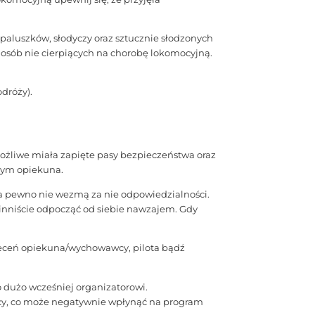
 paluszków, słodyczy oraz sztucznie słodzonych
osób nie cierpiących na chorobę lokomocyjną.
dróży).
możliwe miała zapięte pasy bezpieczeństwa oraz
 tym opiekuna.
na pewno nie wezmą za nie odpowiedzialności.
owinniście odpocząć od siebie nawzajem. Gdy
leceń opiekuna/wychowawcy, pilota bądź
to dużo wcześniej organizatorowi.
owcy, co może negatywnie wpłynąć na program