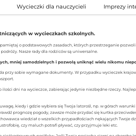
Wycieczki dla nauczycieli
Imprezy int
stniczących w wycieczkach szkolnych.
 pamiętaj o podstawowych zasadach, których przestrzeganie pozwoli C
odróży. Nasze rady dla rodziców są uniwersalne.
ych, mniej samodzielnych i pozwolą uniknąć wielu nikomu niep
iada przy sobie wymagane dokumenty. W przypadku wycieczek krajow
szport.
ilości dni na wycieczce, zabierając jedynie niezbędne rzeczy. Najlep
uwagę, kiedy i gdzie wybiera się Twoja latorośl, np. w górach warun
rawdź prognozę pogody, zawsze może przydać się kurtka przeciwdes
chowawca wiedział o wszelkich przypadłościach nękających Twoje dz
ustrofobię, czy maluch potrafi pływać, czy przyjmuje leki etc.
ciężkostrawnych posiłków. Jeśli Twoja pociecha cierpi na chorobę lo