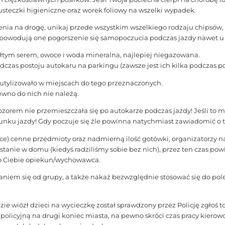
steczki higieniczne oraz worek foliowy na wszelki wypadek.
enia na drogę, unikaj przede wszystkim wszelkiego rodzaju chipsów,
powodują one pogorszenie się samopoczucia podczas jazdy nawet u 
żółtym serem, owoce i woda mineralna, najlepiej niegazowana.
czas postoju autokaru na parkingu (zawsze jest ich kilka podczas po
i utylizowało w miejscach do tego przeznaczonych.
ewno do nich nie należą.
ozorem nie przemieszczała się po autokarze podczas jazdy! Jeśli to 
runku jazdy! Gdy poczuje się źle powinna natychmiast zawiadomić o
ce) cenne przedmioty oraz nadmierną ilość gotówki, organizatorzy 
ostanie w domu (kiedyś radziliśmy sobie bez nich), przez ten czas p
do Ciebie opiekun/wychowawca.
niem się od grupy, a także nakaż bezwzględnie stosować się do po
ędzie wiózł dzieci na wycieczkę został sprawdzony przez Policję zgłoś 
policyjną na drugi koniec miasta, na pewno skróci czas pracy kier