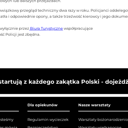
iowych lub dalszych przejazdach.
bowiązkowy przegląd techniczny dwa razy w roku. Policjanci oddele
iatła i odpowiednie opony, a także trzeźwość kierowcy i jego dokum
 wyłącznie przez
Biura Turystyczne
współpracujące
 Policji jest zbędna.
startują z każdego zakątka Polski - dojeżd
Dla opiekunów
Nasze warsztaty
esteśmy
Regulamin wycieczek
Warsztaty bożonarodzeni
nas mówią
Bezpieczeństwo
Warsztaty wielkanocne