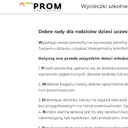
Wycieczki szkolne
Dobre rady dla rodziców dzieci ucze
W
ysyłając swoje pociechy na wycieczkę szkolną
Twojemu dziecku uzyskać maksymalny komfort p
Dotyczą one przede wszystkim dzieci młodsz
1.
P
rzed wycieczką upewnij się, że dziecko pos
wycieczek zagranicznych: dowód osobisty lub pa
2.
W
ielkość bagażu należy dobrać optymalnie do 
nim przemieszczać.
3.
D
obierając dziecku rzeczy na wyjazd weź pod 
być przygotowanym na różne ewentualności. Sp
4.
B
ardzo ważną sprawą jest to, aby opiekun/wy
lokomocyjną, lęk wysokości, lęki przestrzeni, kla
5.
P
rzed wyjazdem nie należy podawać dzieciom 