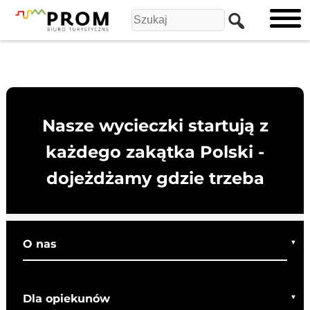
Nasze wycieczki startują z
każdego zakątka Polski -
dojeżdżamy gdzie trzeba
O nas
Kim jesteśmy
Dla opiekunów
Co o nas mówią