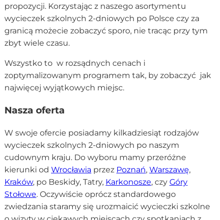
propozycji. Korzystając z naszego asortymentu
wycieczek szkolnych 2-dniowych po Polsce czy za
granicą możecie zobaczyć sporo, nie tracąc przy tym
zbyt wiele czasu.
Wszystko to w rozsądnych cenach i
zoptymalizowanym programem tak, by zobaczyć jak
najwięcej wyjątkowych miejsc.
Nasza oferta
W swoje ofercie posiadamy kilkadziesiąt rodzajów
wycieczek szkolnych 2-dniowych po naszym
cudownym kraju. Do wyboru mamy przeróżne
kierunki od
Wrocławia
przez
Poznań
,
Warszawę
,
Kraków
, po Beskidy, Tatry,
Karkonosze
, czy
Góry
Stołowe
. Oczywiście oprócz standardowego
zwiedzania staramy się urozmaicić wycieczki szkolne
o wizyty w ciekawych miejscach czy spotkaniach z