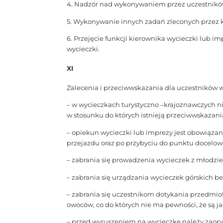
4. Nadzór nad wykonywaniem przez uczestnikó
5. Wykonywanie innych zadań zleconych przez 
6. Przejęcie funkcji kierownika wycieczki lub 
wycieczki.
XI
Zalecenia i przeciwwskazania dla uczestników w
– w wycieczkach turystyczno –krajoznawczych n
w stosunku do których istnieją przeciwwskazani
– opiekun wycieczki lub imprezy jest obowiąza
przejazdu oraz po przybyciu do punktu docelo
– zabrania się prowadzenia wycieczek z młodzie
– zabrania się urządzania wycieczek górskich 
– zabrania się uczestnikom dotykania przedmi
owoców, co do których nie ma pewności, że są j
– przed wyruszeniem na wycieczkę należy zaop