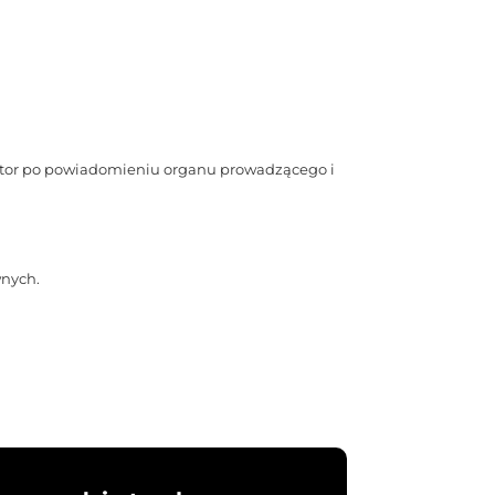
ektor po powiadomieniu organu prowadzącego i
wnych.