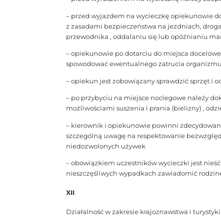
– przed wyjazdem na wycieczkę opiekunowie d
z zasadami bezpieczeństwa na jezdniach, drogac
przewodnika , oddalaniu się lub opóźnianiu mar
– opiekunowie po dotarciu do miejsca docelow
spowodować ewentualnego zatrucia organizm
– opiekun jest zobowiązany sprawdzić sprzęt i o
– po przybyciu na miejsce noclegowe należy do
możliwościami suszenia i prania (bielizny) , odz
– kierownik i opiekunowie powinni zdecydowanie
szczególną uwagę na respektowanie bezwzględn
niedozwolonych używek
– obowiązkiem uczestników wycieczki jest nieś
nieszczęśliwych wypadkach zawiadomić rodzinę 
XII
Działalność w zakresie krajoznawstwa i turysty