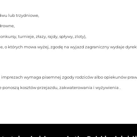
 dwu lub trzydniowe,
ędrowne,
kursy, turnieje, złazy, rajdy, spływy, zloty),
ne, o których mowa wyżej, zgodę na wyjazd zagraniczny wydaje dyr
 i imprezach wymaga pisemnej zgody rodziców albo opiekunów pra
e ponoszą kosztów przejazdu, zakwaterowania i wyżywienia .