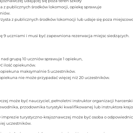
joznawczej udającej się poza teren szkoły
ia z publicznych środków lokomocji, opiekę sprawuje
zniów.
korzysta z publicznych środków lokomocji lub udaje się poza miejscow
ię 9 uczniami i musi być zapewniona rezerwacja miejsc siedzących.
 nad grupą 10 uczniów sprawuje 1 opiekun,
ć ilość opiekunów.
 opiekuna maksymalnie 5 uczestników.
opiekuna nie może przypadać więcej niż 20 uczestników.
zej może być nauczyciel, pełnoletni instruktor organizacji harcerski
wodnika, przodownika turystyki kwalifikowanej lub instruktora kra
imprezie turystyczno-krajoznawczej może być osoba o odpowiednich
iej uczestników.