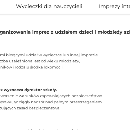
Wycieczki dla nauczycieli
Imprezy int
ganizowania imprez z udziałem dzieci i młodzieży szk
mi biorącymi udział w wycieczce lub innej imprezie
iczba uzależniona jest od wieku młodzieży,
tników i rodzaju środka lokomocji.
z wyznacza dyrektor szkoły.
 stworzenie warunków zapewniających bezpieczeństwo
 sprawując ciągły nadzór nad pełnym przestrzeganiem
zujących zasad bezpieczeństwa.