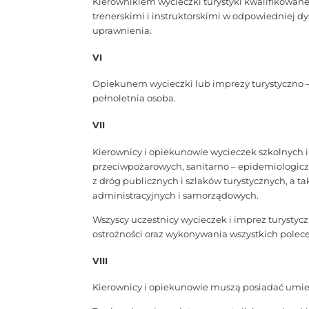
Kierownikiem wycieczki turystyki kwalifikowan
trenerskimi i instruktorskimi w odpowiedniej dy
uprawnienia.
VI
Opiekunem wycieczki lub imprezy turystyczno – k
pełnoletnia osoba.
VII
Kierownicy i opiekunowie wycieczek szkolnych i
przeciwpożarowych, sanitarno – epidemiologicz
z dróg publicznych i szlaków turystycznych, a
administracyjnych i samorządowych.
Wszyscy uczestnicy wycieczek i imprez turysty
ostrożności oraz wykonywania wszystkich polece
VIII
Kierownicy i opiekunowie muszą posiadać umiej