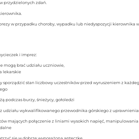
w przydzielonych zdań.
kierownika.
imprezy w przypadku choroby, wypadku lub niedyspozycji kierownika w
ycieczek i imprez:
ie mogą brać udziału uczniowie,
a lekarskie
ny sporządzić stan liczbowy uczestników przed wyruszeniem z każdeg
wego
żą podczas burzy, śnieżycy, gołoledzi
bez udziału wykwalifikowanego przewodnika górskiego z uprawnieni
otów mających połączenie z liniami wysokich napięć, manipulowani
adalne
atrzyć się w dobrze wyposażoną apteczkę