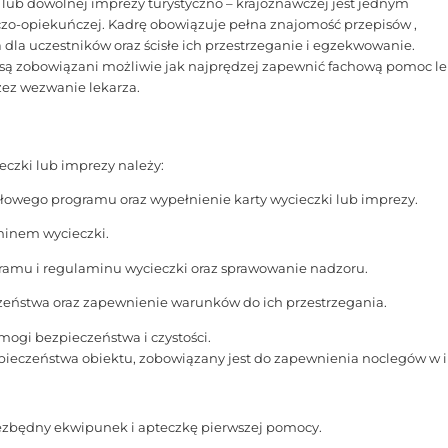
 lub dowolnej imprezy turystyczno – krajoznawczej jest jednym
-opiekuńczej. Kadrę obowiązuje pełna znajomość przepisów ,
a uczestników oraz ścisłe ich przestrzeganie i egzekwowanie.
 są zobowiązani możliwie jak najprędzej zapewnić fachową pomoc l
zez wezwanie lekarza.
czki lub imprezy należy:
łowego programu oraz wypełnienie karty wycieczki lub imprezy.
minem wycieczki.
gramu i regulaminu wycieczki oraz sprawowanie nadzoru.
zeństwa oraz zapewnienie warunków do ich przestrzegania.
mogi bezpieczeństwa i czystości.
ieczeństwa obiektu, zobowiązany jest do zapewnienia noclegów w 
ezbędny ekwipunek i apteczkę pierwszej pomocy.