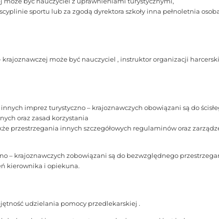
ej może być nauczyciel z uprawnieniami turystycznymi,
scyplinie sportu lub za zgodą dyrektora szkoły inna pełnoletnia osob
rajoznawczej może być nauczyciel , instruktor organizacji harcerski
 innych imprez turystyczno – krajoznawczych obowiązani są do ścisł
nych oraz zasad korzystania
 także przestrzegania innych szczegółowych regulaminów oraz zarzą
czno – krajoznawczych zobowiązani są do bezwzględnego przestrzega
ń kierownika i opiekuna.
ętność udzielania pomocy przedlekarskiej .