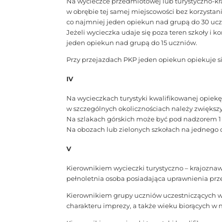
Na wycieczce przedmiotowej lub turystyczno-kra
w obrębie tej samej miejscowości bez korzystan
co najmniej jeden opiekun nad grupą do 30 uc
Jeżeli wycieczka udaje się poza teren szkoły i 
jeden opiekun nad grupą do 15 uczniów.
Przy przejazdach PKP jeden opiekun opiekuje s
IV
Na wycieczkach turystyki kwalifikowanej opiekę
w szczególnych okolicznościach należy zwiększy
Na szlakach górskich może być pod nadzorem 1
Na obozach lub zielonych szkołach na jednego 
V
Kierownikiem wycieczki turystyczno – krajoznawc
pełnoletnia osoba posiadająca uprawnienia prze
Kierownikiem grupy uczniów uczestniczących w 
charakteru imprezy, a także wieku biorących w n