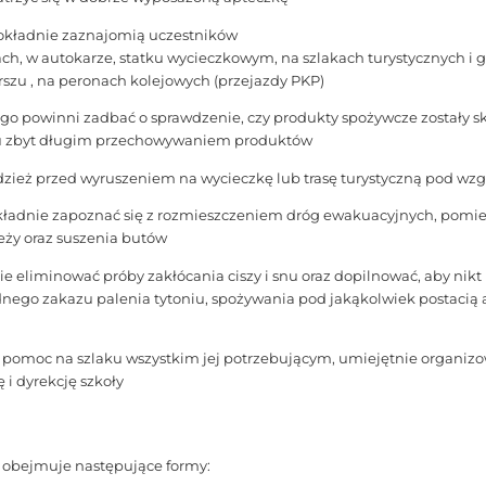
okładnie zaznajomią uczestników
h, w autokarze, statku wycieczkowym, na szlakach turystycznych i g
szu , na peronach kolejowych (przejazdy PKP)
ego powinni zadbać o sprawdzenie, czy produkty spożywcze zostały 
u zbyt długim przechowywaniem produktów
dzież przed wyruszeniem na wycieczkę lub trasę turystyczną pod wzgl
kładnie zapoznać się z rozmieszczeniem dróg ewakuacyjnych, pomies
ieży oraz suszenia butów
 eliminować próby zakłócania ciszy i snu oraz dopilnować, aby nikt
ego zakazu palenia tytoniu, spożywania pod jakąkolwiek postacią a
ć pomoc na szlaku wszystkim jej potrzebującym, umiejętnie organizo
i dyrekcję szkoły
ki obejmuje następujące formy: