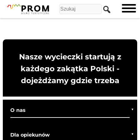
Nasze wycieczki startują z
każdego zakątka Polski -
dojeżdżamy gdzie trzeba
O nas
Kim jesteśmy
Dla opiekunów
Co o nas mówią