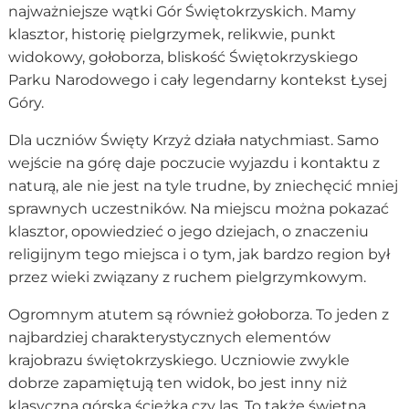
najważniejsze wątki Gór Świętokrzyskich. Mamy
klasztor, historię pielgrzymek, relikwie, punkt
widokowy, gołoborza, bliskość Świętokrzyskiego
Parku Narodowego i cały legendarny kontekst Łysej
Góry.
Dla uczniów Święty Krzyż działa natychmiast. Samo
wejście na górę daje poczucie wyjazdu i kontaktu z
naturą, ale nie jest na tyle trudne, by zniechęcić mniej
sprawnych uczestników. Na miejscu można pokazać
klasztor, opowiedzieć o jego dziejach, o znaczeniu
religijnym tego miejsca i o tym, jak bardzo region był
przez wieki związany z ruchem pielgrzymkowym.
Ogromnym atutem są również gołoborza. To jeden z
najbardziej charakterystycznych elementów
krajobrazu świętokrzyskiego. Uczniowie zwykle
dobrze zapamiętują ten widok, bo jest inny niż
klasyczna górska ścieżka czy las. To także świetna