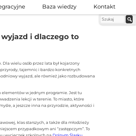
egracyjne
Baza wiedzy
Kontakt
wyjazd i dlaczego to
. Dla wielu osób przez lata był kojarzony
, przyrody, tajemnic i bardzo konkretnych
dnodniowy wyjazd, ale również jako rozbudowana
ch elementów w jednym programie. Jest tu
wadzenia lekcji w terenie. To miasto, które
yśle, a jeszcze inna na przyrodzie, aktywności i
wowej, klas starszych, a także dla młodzieży
 miejscem przypadkowym ani “zastępczym”. To
anu wycieczek szkolnych na
Dolnym Śląsku
.