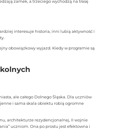
dzają zamek, a trzeciego wychodzą na trasę
ziej interesuje historia, inni lubią aktywność i
ty.
olejny obowiązkowy wyjazd. Kiedy w programie są
zkolnych
miasta, ale całego Dolnego Śląska. Dla uczniów
wojenne i sama skala obiektu robią ogromne
u, architekturze rezydencjonalnej, II wojnie
ania” uczniom. Ona po prostu jest efektowna i