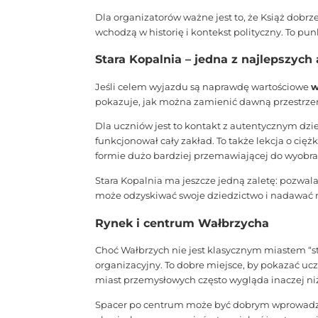
Dla organizatorów ważne jest to, że Książ dobrz
wchodzą w historię i kontekst polityczny. To pu
Stara Kopalnia – jedna z najlepszych
Jeśli celem wyjazdu są naprawdę wartościowe
w
pokazuje, jak można zamienić dawną przestrze
Dla uczniów jest to kontakt z autentycznym dzi
funkcjonował cały zakład. To także lekcja o ci
formie dużo bardziej przemawiającej do wyobraźn
Stara Kopalnia ma jeszcze jedną zaletę: pozwal
może odzyskiwać swoje dziedzictwo i nadawać mu
Rynek i centrum Wałbrzycha
Choć Wałbrzych nie jest klasycznym miastem “s
organizacyjny. To dobre miejsce, by pokazać uc
miast przemysłowych często wygląda inaczej ni
Spacer po centrum może być dobrym wprowadzen