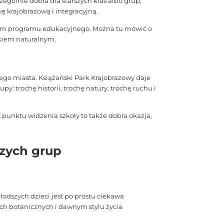
ególnie dobra dla starszych klas albo grup,
ę krajobrazową i integracyjną.
entem programu edukacyjnego. Można tu mówić o
skiem naturalnym.
mego miasta. Książański Park Krajobrazowy daje
: trochę historii, trochę natury, trochę ruchu i
 punktu widzenia szkoły to także dobra okazja,
szych grup
łodszych dzieci jest po prostu ciekawa
ach botanicznych i dawnym stylu życia