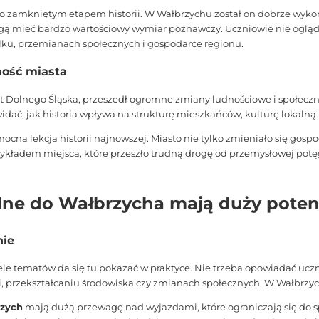
ylko zamkniętym etapem historii. W Wałbrzychu został on dobrze wykor
ą mieć bardzo wartościowy wymiar poznawczy. Uczniowie nie oglądaj
siłku, przemianach społecznych i gospodarce regionu.
ość miasta
ast Dolnego Śląska, przeszedł ogromne zmiany ludnościowe i społec
idać, jak historia wpływa na strukturę mieszkańców, kulturę lokalną 
ocna lekcja historii najnowszej. Miasto nie tylko zmieniało się gos
ykładem miejsca, które przeszło trudną drogę od przemysłowej potęg
lne do Wałbrzycha mają duży poten
nie
wiele tematów da się tu pokazać w praktyce. Nie trzeba opowiadać ucz
, przekształcaniu środowiska czy zmianach społecznych. W Wałbrzyc
rzych
mają dużą przewagę nad wyjazdami, które ograniczają się do s