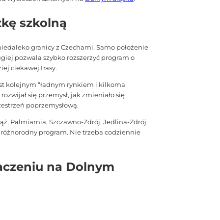
zkę szkolną
niedaleko granicy z Czechami. Samo położenie
rugiej pozwala szybko rozszerzyć program o
ej ciekawej trasy.
jest kolejnym “ładnym rynkiem i kilkoma
ozwijał się przemysł, jak zmieniało się
zestrzeń poprzemysłową.
ż, Palmiarnia, Szczawno-Zdrój, Jedlina-Zdrój
 różnorodny program. Nie trzeba codziennie
naczeniu na Dolnym