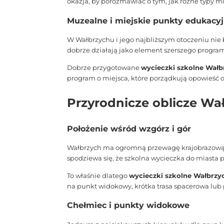
okazja, by porozmawiać o tym, jak różne typy mia
Muzealne i miejskie punkty edukacy
W Wałbrzychu i jego najbliższym otoczeniu nie 
dobrze działają jako element szerszego program
Dobrze przygotowane
wycieczki szkolne Wałb
program o miejsca, które porządkują opowieść o 
Przyrodnicze oblicze Wał
Położenie wśród wzgórz i gór
Wałbrzych ma ogromną przewagę krajobrazową. Mi
spodziewa się, że szkolna wycieczka do miast
To właśnie dlatego
wycieczki szkolne Wałbrzy
na punkt widokowy, krótka trasa spacerowa lub 
Chełmiec i punkty widokowe