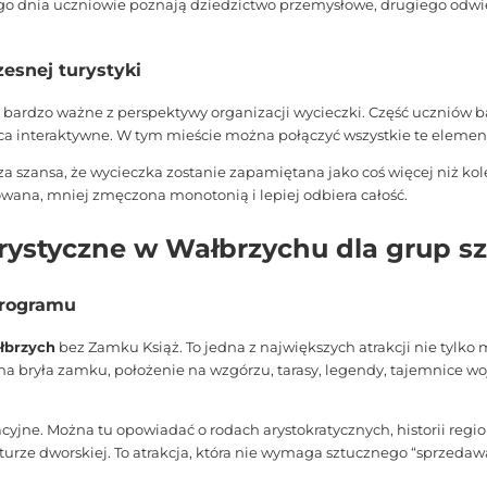
o dnia uczniowie poznają dziedzictwo przemysłowe, drugiego odwie
zesnej turystyki
ardzo ważne z perspektywy organizacji wycieczki. Część uczniów bard
jsca interaktywne. W tym mieście można połączyć wszystkie te elemen
za szansa, że wycieczka zostanie zapamiętana jako coś więcej niż k
żowana, mniej zmęczona monotonią i lepiej odbiera całość.
urystyczne w Wałbrzychu dla grup s
programu
łbrzych
bez Zamku Książ. To jedna z największych atrakcji nie tylko 
omna bryła zamku, położenie na wzgórzu, tarasy, legendy, tajemnice 
yjne. Można tu opowiadać o rodach arystokratycznych, historii region
turze dworskiej. To atrakcja, która nie wymaga sztucznego “sprzedaw