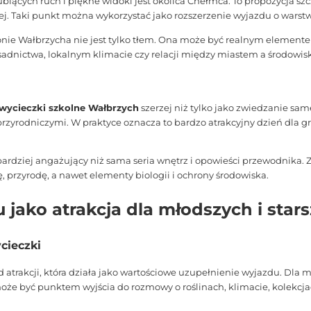
ących ruch i piękne widoki jest okolica Chełmca. To propozycja szcz
ej. Taki punkt można wykorzystać jako rozszerzenie wyjazdu o warstw
rejonie Wałbrzycha nie jest tylko tłem. Ona może być realnym elem
osadnictwa, lokalnym klimacie czy relacji między miastem a środowi
wycieczki szkolne Wałbrzych
szerzej niż tylko jako zwiedzanie sa
zyrodniczymi. W praktyce oznacza to bardzo atrakcyjny dzień dla grupy
ardziej angażujący niż sama seria wnętrz i opowieści przewodnika. Z
ę, przyrodę, a nawet elementy biologii i ochrony środowiska.
jako atrakcja dla młodszych i star
cieczki
 atrakcji, która działa jako wartościowe uzupełnienie wyjazdu. Dla m
może być punktem wyjścia do rozmowy o roślinach, klimacie, kolekcj