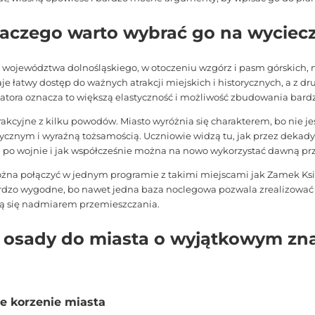
dlaczego warto wybrać go na wyciec
 województwa dolnośląskiego, w otoczeniu wzgórz i pasm górskich, 
aje łatwy dostęp do ważnych atrakcji miejskich i historycznych, a z d
atora oznacza to większą elastyczność i możliwość zbudowania bardzi
rakcyjne z kilku powodów. Miasto wyróżnia się charakterem, bo nie 
cznym i wyraźną tożsamością. Uczniowie widzą tu, jak przez dekady r
 po wojnie i jak współcześnie można na nowo wykorzystać dawną pr
ożna połączyć w jednym programie z takimi miejscami jak Zamek Ksią
bardzo wygodne, bo nawet jedna baza noclegowa pozwala zrealizować
zą się nadmiarem przemieszczania.
d osady do miasta o wyjątkowym z
e korzenie miasta