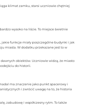
iąga klimat zamku, starsi uczniowie chętniej
 bardzo wysoko na liście. To miejsce świetnie
 jakie funkcje miały poszczególne budynki i jak
woju miasta. W dodatku przekazane jest to w
iu dawnych obiektów. Uczniowie widzą, że miasto
dejściu do historii.
 nadal ma znaczenie jako punkt spacerowy i
istycznych i zwrócić uwagę na to, że historia
lę, zabudowę i współczesny rytm. To także