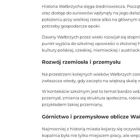
Historia Wałbrzycha sięga średniowiecza. Począt
oraz dostęp do surowców wpłynęły na jego dalsz
położeniu przy wielkiej rzece albo na głównym
potrzeby gospodarcze epoki.
Dawny Wałbrzych przez wieki rozwijał się stopnio
punkt wyjścia do szkolnej opowieści o złożonej 
kultury polskiej, czeskiej, niemieckiej i austriack
Rozwój rzemiosła i przemysłu
Na przestrzeni kolejnych wieków Wałbrzych cor
zwłaszcza wtedy, gdy zaczęto na większą skalę 
W kontekście szkolnym jest to temat bardzo w
przemysł, zmienia się struktura społeczna, rośni
przykładem takiej przemiany.
Górnictwo i przemysłowe oblicze Wa
Najmocniej z historią miasta kojarzy się oczywiś
kopalnia była nie tylko miejscem pracy, ale wręc