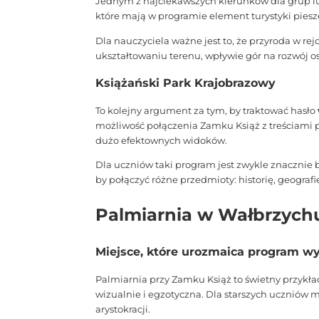
Jednym z najciekawszych kierunków dla grup lubi
które mają w programie element turystyki piesz
Dla nauczyciela ważne jest to, że przyroda w 
ukształtowaniu terenu, wpływie gór na rozwój 
Książański Park Krajobrazowy
To kolejny argument za tym, by traktować hasło
możliwość połączenia Zamku Książ z treściami pr
dużo efektownych widoków.
Dla uczniów taki program jest zwykle znacznie b
by połączyć różne przedmioty: historię, geografi
Palmiarnia w Wałbrzychu 
Miejsce, które urozmaica program wy
Palmiarnia przy Zamku Książ to świetny przykład
wizualnie i egzotyczna. Dla starszych uczniów 
arystokracji.