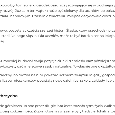
kowo był to niewielki ośrodek osadniczy rozwijający się w trudniejsz
y rozwój. Już sam ten wątek może być ciekawy dla uczniów, bo pokaz
 szlaku handlowym. Czasem o znaczeniu miejsca decydowało coś zupe
wo, pozostając częścią szerszej historii Śląska, który przechodził pr
historii Dolnego Śląska. Dla uczniów może to być bardzo cenna lekcja
iej.
az mocniej budował swoją pozycję dzięki rzemiosłu oraz późniejszem
wykorzystywać miejscowe zasoby naturalne. To właśnie one ukształtow
dzięczny, bo można na nim pokazać uczniom związek między gospoda
e liczba mieszkańców, powstają nowe dzielnice, szkoły, zakłady i cała
łbrzycha
cie górnictwo. To ono przez długie lata kształtowało rytm życia Wałbr
z osią codzienności. Z górnictwem związane były tradycje, lokalna toż