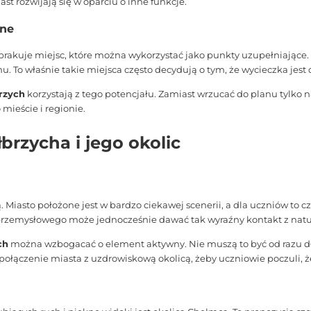
st rozwijają się w oparciu o inne funkcje.
jne
brakuje miejsc, które można wykorzystać jako punkty uzupełniające.
u. To właśnie takie miejsca często decydują o tym, że wycieczka jes
rzych
korzystają z tego potencjału. Zamiast wrzucać do planu tylko 
mieście i regionie.
brzycha i jego okolic
asto położone jest w bardzo ciekawej scenerii, a dla uczniów to c
a przemysłowego może jednocześnie dawać tak wyraźny kontakt z nat
ch
można wzbogacać o element aktywny. Nie muszą to być od razu dł
połączenie miasta z uzdrowiskową okolicą, żeby uczniowie poczuli, 