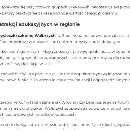
e sprawdza się przy różnych grupach wiekowych. Młodsze dzieci przyc
nkt, który praktycznie zawsze podnosi wartość całego programu.
 atrakcji edukacyjnych w regionie
ycieczki szkolne Wałbrzych
, to Stara Kopalnia powinna znaleźć się
ń przemysłową w nowoczesne centrum turystyczne i edukacyjne.
edzictwem górniczym. Mogą zobaczyć, jak wyglądała praca w kopalni,
ężkiej pracy, zagrożeniach zawodowych i znaczeniu przemysłu dla roz
i niż zwykła lekcja w sali.
a mówić nie tylko o przeszłości, ale też o współczesnym wykorzystan
 nowe funkcje. To ważna lekcja o rewitalizacji i odpowiedzialnym po
tarego rynku” w takim sensie jak Wrocław czy Legnica, jego centrum
zniom miejski charakter Wałbrzycha, opowiedzieć o przemianach urban
ż historia dawnych ośrodków kupieckich.
iem do wyjazdu. Uczniowie widzą codzienne życie miasta, jego ska