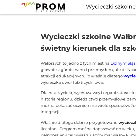
Wycieczki szkolne
Wycieczki szkolne Wałbr
świetny kierunek dla szk
Wałbrzych to jedno z tych miast na
Dolnym Ślą
głównie z górnictwem i przemysłem, ale dziś cor
atrakcji edukacyjnych. To właśnie dlatego
wycie
wycieczka dwu- lub trzydniowa.
Dla nauczyciela, wychowawcy i organizatora kl
historia regionu, dziedzictwo przemysłowe, zamk
można pokazać uczniom na wiele sposobów. Jedna 
integracji.
Właśnie dlatego dobrze przygotowane
wyciecz
licealnej. Program można dopasować do wieku, 
pełnoprawny cel wyjazdu, który ma własny klim