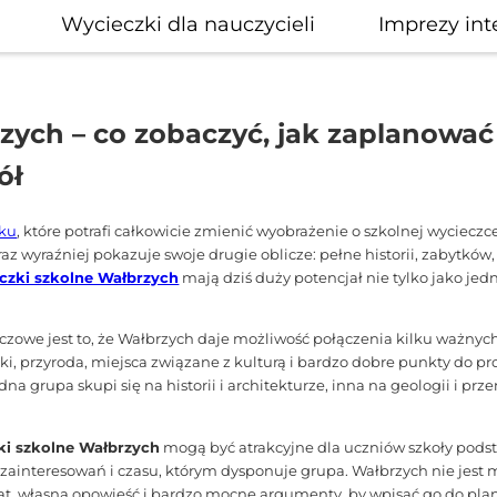
Wycieczki dla nauczycieli
Imprezy int
zych – co zobaczyć, jak zaplanować 
ół
sku
, które potrafi całkowicie zmienić wyobrażenie o szkolnej wycieczce
az wyraźniej pokazuje swoje drugie oblicze: pełne historii, zabytków
czki szkolne Wałbrzych
mają dziś duży potencjał nie tylko jako je
uczowe jest to, że Wałbrzych daje możliwość połączenia kilku ważny
i, przyroda, miejsca związane z kulturą i bardzo dobre punkty do pro
grupa skupi się na historii i architekturze, inna na geologii i przem
ki szkolne Wałbrzych
mogą być atrakcyjne dla uczniów szkoły podsta
zainteresowań i czasu, którym dysponuje grupa. Wałbrzych nie jest
at, własną opowieść i bardzo mocne argumenty, by wpisać go do pl