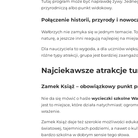
Tutaj program może być naprawdę żywy. Jedneg
przyrodniczą albo punkt widokowy.
Połączenie historii, przyrody i nowoc
Wałbrzych nie zamyka się w jednym temacie. To b
naturę, a jeszcze inni reagują najlepiej na mie
Dla nauczyciela to wygoda, a dla uczniów więks
różne typy atrakcji, grupa jest bardziej zaanga
Najciekawsze atrakcje t
Zamek Książ – obowiązkowy punkt 
Nie da się mówić o haśle
wycieczki szkolne Wa
jest to miejsce, które działa natychmiast: ogr
wrażenie.
Zamek Książ daje też szerokie możliwości edukac
światowej, tajemnicach podziemi, a nawet o kul
bardzo szkolna w dobrym sensie tego słowa.