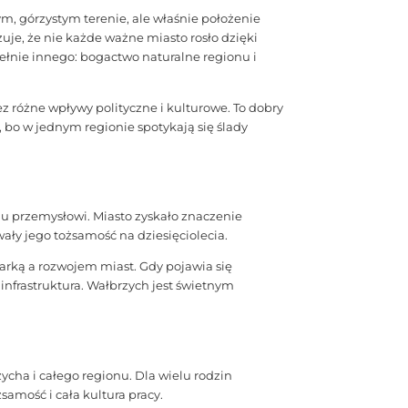
ym, górzystym terenie, ale właśnie położenie
uje, że nie każde ważne miasto rosło dzięki
łnie innego: bogactwo naturalne regionu i
zez różne wpływy polityczne i kulturowe. To dobry
, bo w jednym regionie spotykają się ślady
u przemysłowi. Miasto zyskało znaczenie
ały jego tożsamość na dziesięciolecia.
rką a rozwojem miast. Gdy pojawia się
 infrastruktura. Wałbrzych jest świetnym
zycha i całego regionu. Dla wielu rodzin
samość i cała kultura pracy.