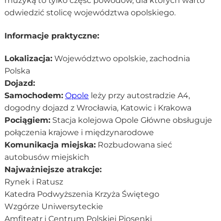
muzyką to tylko część powodów, dla których warto
odwiedzić stolicę województwa opolskiego.
Informacje praktyczne:
Lokalizacja:
Województwo opolskie, zachodnia
Polska
Dojazd:
Samochodem:
Opole
leży przy autostradzie A4,
dogodny dojazd z Wrocławia, Katowic i Krakowa
Pociągiem:
Stacja kolejowa Opole Główne obsługuje
połączenia krajowe i międzynarodowe
Komunikacja miejska:
Rozbudowana sieć
autobusów miejskich
Najważniejsze atrakcje:
Rynek i Ratusz
Katedra Podwyższenia Krzyża Świętego
Wzgórze Uniwersyteckie
Amfiteatr i Centrum Polskiej Piosenki