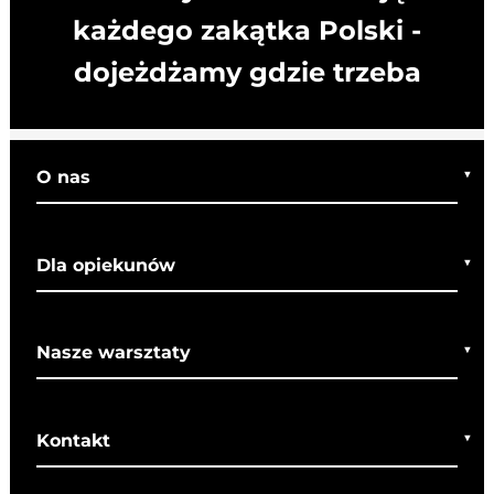
każdego zakątka Polski -
dojeżdżamy gdzie trzeba
O nas
Kim jesteśmy
Dla opiekunów
Co o nas mówią
Regulamin wycieczek
Nasze warsztaty
Bezpieczeństwo
Rady dla rodziców
Warsztaty bożonarodzeniowe
SOM
Kontakt
Warsztaty wielkanocne