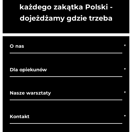
każdego zakątka Polski -
dojeżdżamy gdzie trzeba
O nas
Kim jesteśmy
Dla opiekunów
Co o nas mówią
Regulamin wycieczek
Nasze warsztaty
Bezpieczeństwo
Rady dla rodziców
Warsztaty bożonarodzeniowe
SOM
Kontakt
Warsztaty wielkanocne