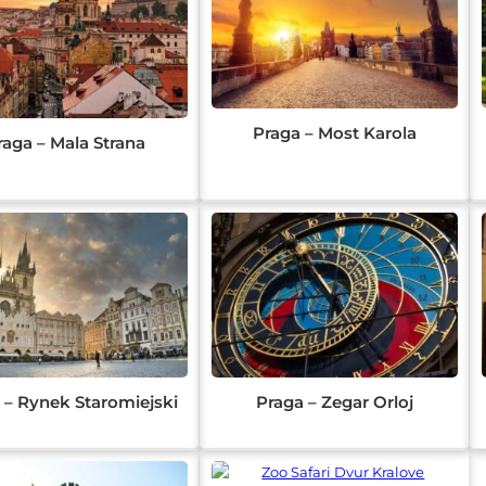
Praga – Most Karola
raga – Mala Strana
 – Rynek Staromiejski
Praga – Zegar Orloj