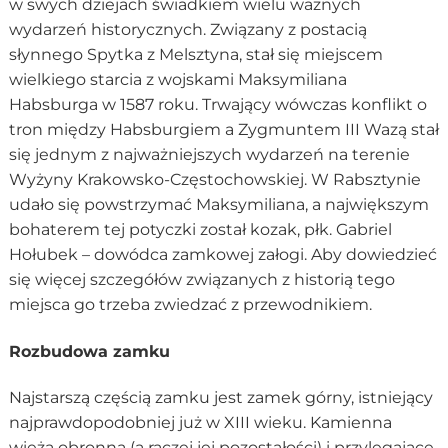
w swych dziejach świadkiem wielu ważnych
wydarzeń historycznych. Związany z postacią
słynnego Spytka z Melsztyna, stał się miejscem
wielkiego starcia z wojskami Maksymiliana
Habsburga w 1587 roku. Trwający wówczas konflikt o
tron między Habsburgiem a Zygmuntem III Wazą stał
się jednym z najważniejszych wydarzeń na terenie
Wyżyny Krakowsko-Częstochowskiej. W Rabsztynie
udało się powstrzymać Maksymiliana, a największym
bohaterem tej potyczki został kozak, płk. Gabriel
Hołubek – dowódca zamkowej załogi. Aby dowiedzieć
się więcej szczegółów związanych z historią tego
miejsca go trzeba zwiedzać z przewodnikiem.
Rozbudowa zamku
Najstarszą częścią zamku jest zamek górny, istniejący
najprawdopodobniej już w XIII wieku. Kamienna
wieża obronna (a raczej jej pozostałości) i przylegające