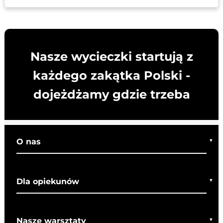
Nasze wycieczki startują z
każdego zakątka Polski -
dojeżdżamy gdzie trzeba
O nas
Kim jesteśmy
Dla opiekunów
Co o nas mówią
Regulamin wycieczek
Nasze warsztaty