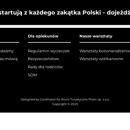
startują z każdego zakątka Polski - dojeżd
Dla opiekunów
Nasze warsztaty
esteśmy
Regulamin wycieczek
Warsztaty bożonarodzeni
nas mówią
Bezpieczeństwo
Warsztaty wielkanocne
Rady dla rodziców
SOM
Designed by Cardinator for Biuro Turystyczne Prom sp. z o.o.
Copyright © 2025