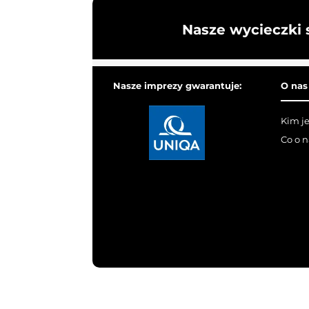
Nasze wycieczki 
Nasze imprezy gwarantuje:
O nas
Kim j
Co o 