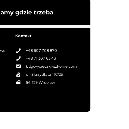
żamy gdzie trzeba
Kontakt
owe
+48 607 708 870
+48 71 307 65 43
bt@wycieczki-szkolne.com
ul. Skrzydlata 11C/25
54-129 Wrocław