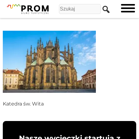
Katedra św. Wita
Nasze wycieczki startują z