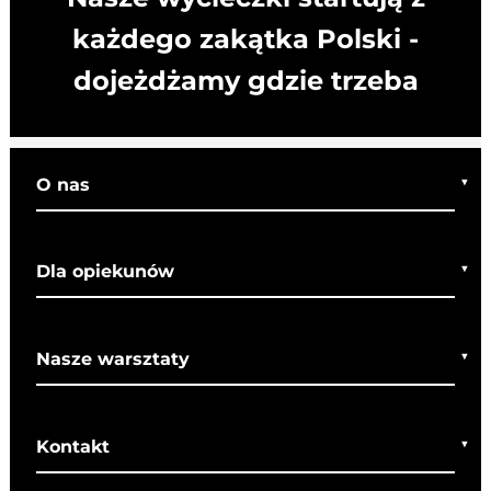
każdego zakątka Polski -
dojeżdżamy gdzie trzeba
O nas
Kim jesteśmy
Dla opiekunów
Co o nas mówią
Regulamin wycieczek
Nasze warsztaty
Bezpieczeństwo
Rady dla rodziców
Warsztaty bożonarodzeniowe
SOM
Kontakt
Warsztaty wielkanocne