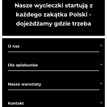
Nasze wycieczki startują z
każdego zakątka Polski -
dojeżdżamy gdzie trzeba
O nas
Kim jesteśmy
Dla opiekunów
Co o nas mówią
Regulamin wycieczek
Nasze warsztaty
Bezpieczeństwo
Rady dla rodziców
Warsztaty bożonarodzeniowe
SOM
Kontakt
Warsztaty wielkanocne