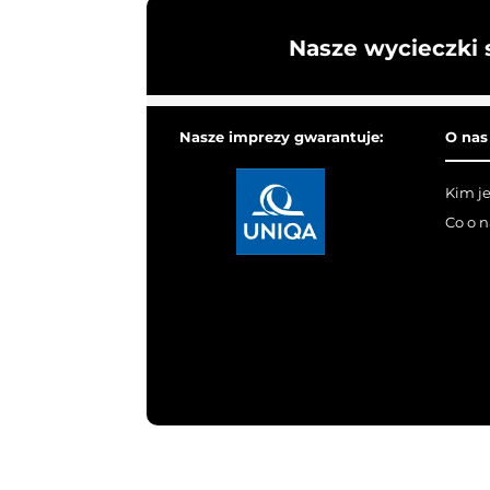
Nasze wycieczki 
Nasze imprezy gwarantuje:
O nas
Kim j
Co o 