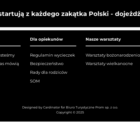
startują z każdego zakątka Polski - dojeżd
Dla opiekunów
Nasze warsztaty
esteśmy
Regulamin wycieczek
Warsztaty bożonarodzeni
nas mówią
Bezpieczeństwo
Warsztaty wielkanocne
Rady dla rodziców
SOM
Designed by Cardinator for Biuro Turystyczne Prom sp. z o.o.
Copyright © 2025