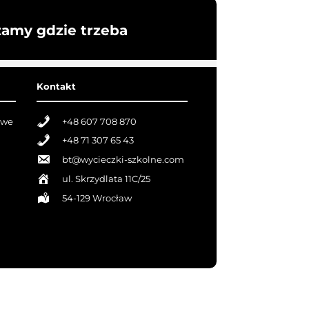
żamy gdzie trzeba
Kontakt
owe
+48 607 708 870
+48 71 307 65 43
bt@wycieczki-szkolne.com
ul. Skrzydlata 11C/25
54-129 Wrocław