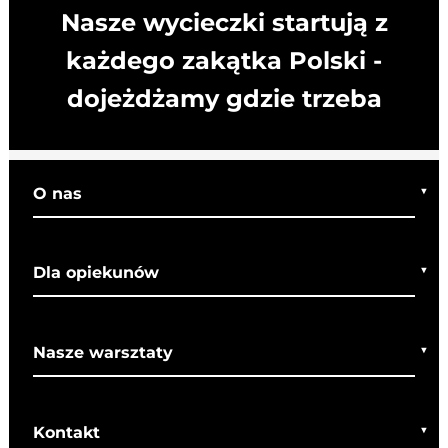
Nasze wycieczki startują z
każdego zakątka Polski -
dojeżdżamy gdzie trzeba
O nas
Kim jesteśmy
Dla opiekunów
Co o nas mówią
Regulamin wycieczek
Nasze warsztaty
Bezpieczeństwo
Rady dla rodziców
Warsztaty bożonarodzeniowe
SOM
Kontakt
Warsztaty wielkanocne