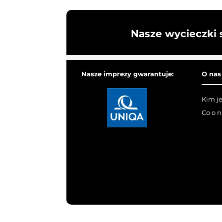
Nasze wycieczki 
Nasze imprezy gwarantuje:
O nas
Kim j
Co o 