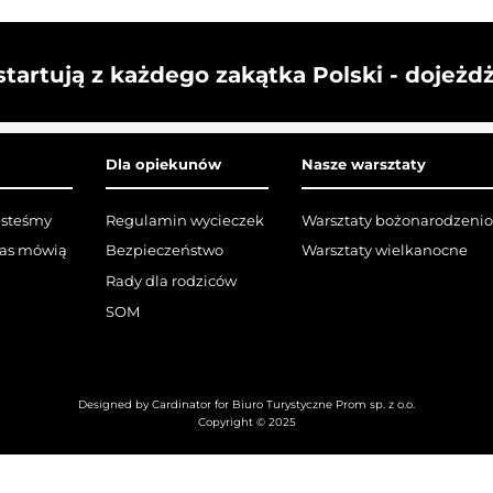
startują z każdego zakątka Polski - dojeżd
Dla opiekunów
Nasze warsztaty
esteśmy
Regulamin wycieczek
Warsztaty bożonarodzeni
nas mówią
Bezpieczeństwo
Warsztaty wielkanocne
Rady dla rodziców
SOM
Designed by Cardinator for Biuro Turystyczne Prom sp. z o.o.
Copyright © 2025