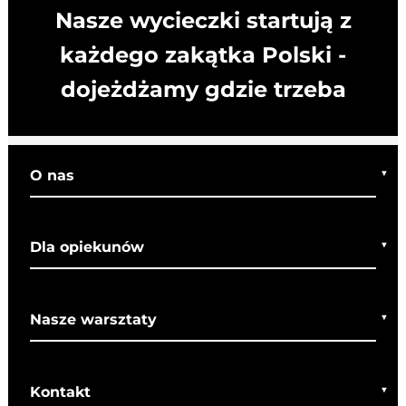
Nasze wycieczki startują z
każdego zakątka Polski -
dojeżdżamy gdzie trzeba
O nas
Kim jesteśmy
Dla opiekunów
Co o nas mówią
Regulamin wycieczek
Nasze warsztaty
Bezpieczeństwo
Rady dla rodziców
Warsztaty bożonarodzeniowe
SOM
Kontakt
Warsztaty wielkanocne