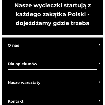
Nasze wycieczki startują z
każdego zakątka Polski -
dojeżdżamy gdzie trzeba
O nas
Kim jesteśmy
Dla opiekunów
Co o nas mówią
Regulamin wycieczek
Nasze warsztaty
Bezpieczeństwo
Rady dla rodziców
Warsztaty bożonarodzeniowe
SOM
Kontakt
Warsztaty wielkanocne