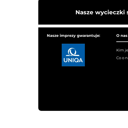
Nasze wycieczki 
Nasze imprezy gwarantuje:
O nas
Kim j
Co o 