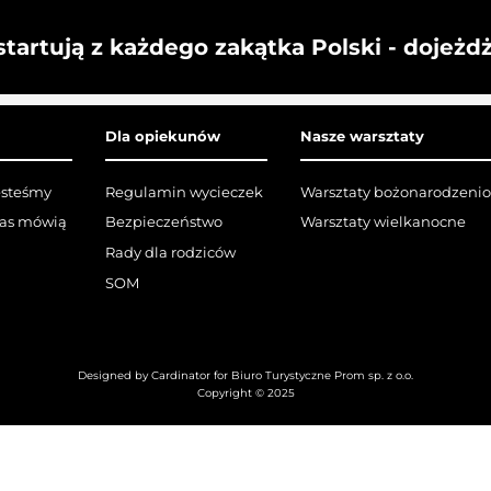
startują z każdego zakątka Polski - dojeżd
Dla opiekunów
Nasze warsztaty
esteśmy
Regulamin wycieczek
Warsztaty bożonarodzeni
nas mówią
Bezpieczeństwo
Warsztaty wielkanocne
Rady dla rodziców
SOM
Designed by Cardinator for Biuro Turystyczne Prom sp. z o.o.
Copyright © 2025