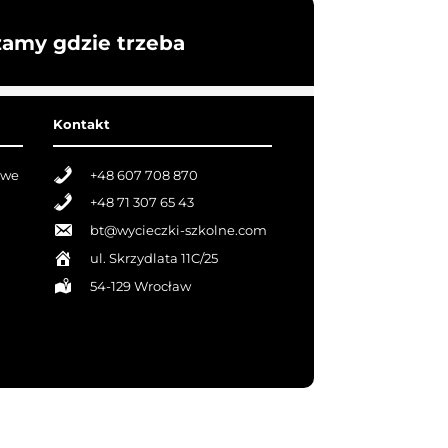
żamy gdzie trzeba
Kontakt
owe
+48 607 708 870
+48 71 307 65 43
bt@wycieczki-szkolne.com
ul. Skrzydlata 11C/25
54-129 Wrocław