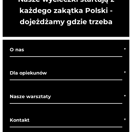
każdego zakątka Polski -
dojeżdżamy gdzie trzeba
O nas
Kim jesteśmy
Dla opiekunów
Co o nas mówią
Regulamin wycieczek
Nasze warsztaty
Bezpieczeństwo
Rady dla rodziców
Warsztaty bożonarodzeniowe
SOM
Kontakt
Warsztaty wielkanocne