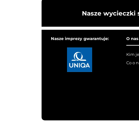
Nasze wycieczki 
Nasze imprezy gwarantuje:
O nas
Kim j
Co o 