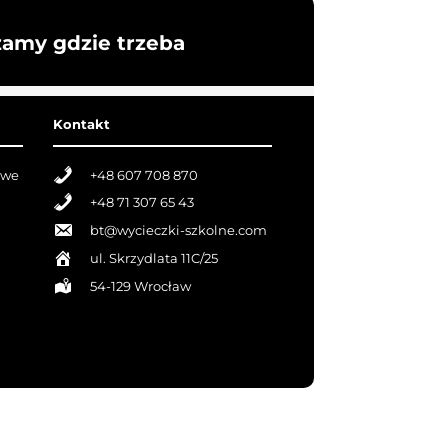
żamy gdzie trzeba
Kontakt
owe
+48 607 708 870
+48 71 307 65 43
bt@wycieczki-szkolne.com
ul. Skrzydlata 11C/25
54-129 Wrocław