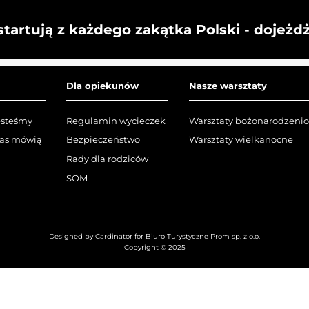
startują z każdego zakątka Polski - dojeżd
Dla opiekunów
Nasze warsztaty
esteśmy
Regulamin wycieczek
Warsztaty bożonarodzeni
nas mówią
Bezpieczeństwo
Warsztaty wielkanocne
Rady dla rodziców
SOM
Designed by Cardinator for Biuro Turystyczne Prom sp. z o.o.
Copyright © 2025