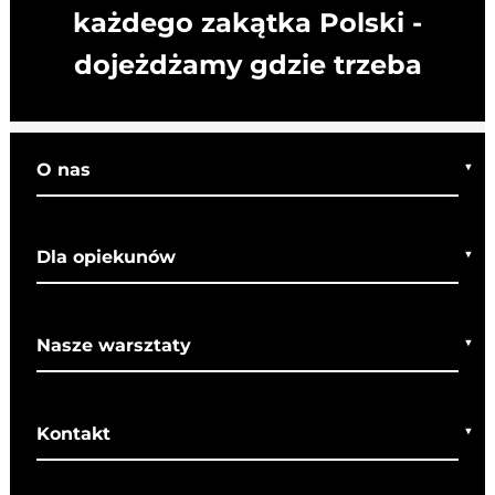
każdego zakątka Polski -
dojeżdżamy gdzie trzeba
O nas
Kim jesteśmy
Dla opiekunów
Co o nas mówią
Regulamin wycieczek
Nasze warsztaty
Bezpieczeństwo
Rady dla rodziców
Warsztaty bożonarodzeniowe
SOM
Kontakt
Warsztaty wielkanocne