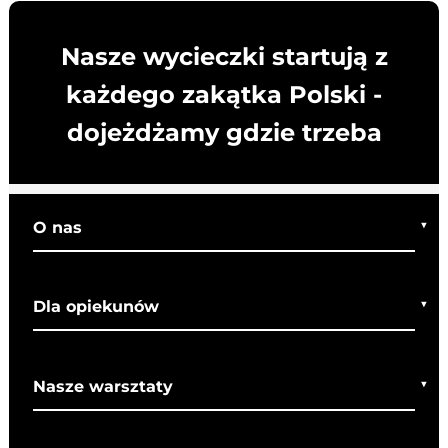
Nasze wycieczki startują z
każdego zakątka Polski -
dojeżdżamy gdzie trzeba
O nas
Kim jesteśmy
Dla opiekunów
Co o nas mówią
Regulamin wycieczek
Nasze warsztaty
Bezpieczeństwo
Rady dla rodziców
Warsztaty bożonarodzeniowe