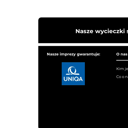
Nasze wycieczki 
Nasze imprezy gwarantuje:
O nas
Kim j
Co o 