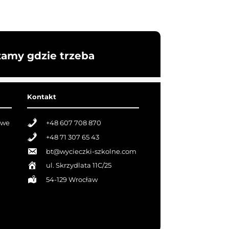
żamy gdzie trzeba
Kontakt
owe
+48 607 708 870
+48 71 307 65 43
bt@wycieczki-szkolne.com
ul. Skrzydlata 11C/25
54-129 Wrocław