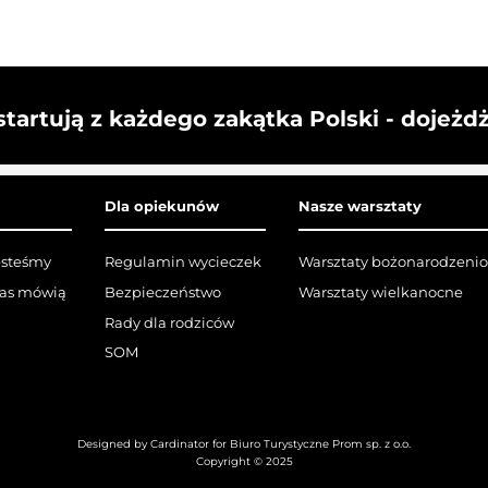
startują z każdego zakątka Polski - dojeżd
Dla opiekunów
Nasze warsztaty
esteśmy
Regulamin wycieczek
Warsztaty bożonarodzeni
nas mówią
Bezpieczeństwo
Warsztaty wielkanocne
Rady dla rodziców
SOM
Designed by Cardinator for Biuro Turystyczne Prom sp. z o.o.
Copyright © 2025