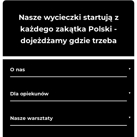
Nasze wycieczki startują z
każdego zakątka Polski -
dojeżdżamy gdzie trzeba
O nas
Kim jesteśmy
Dla opiekunów
Co o nas mówią
Regulamin wycieczek
Nasze warsztaty
Bezpieczeństwo
Rady dla rodziców
Warsztaty bożonarodzeniowe