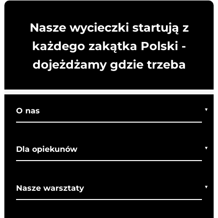
Nasze wycieczki startują z
każdego zakątka Polski -
dojeżdżamy gdzie trzeba
O nas
Kim jesteśmy
Dla opiekunów
Co o nas mówią
Regulamin wycieczek
Nasze warsztaty
Bezpieczeństwo
Rady dla rodziców
Warsztaty bożonarodzeniowe