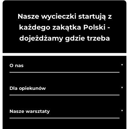
Nasze wycieczki startują z
każdego zakątka Polski -
dojeżdżamy gdzie trzeba
O nas
Kim jesteśmy
Dla opiekunów
Co o nas mówią
Regulamin wycieczek
Nasze warsztaty
Bezpieczeństwo
Rady dla rodziców
Warsztaty bożonarodzeniowe