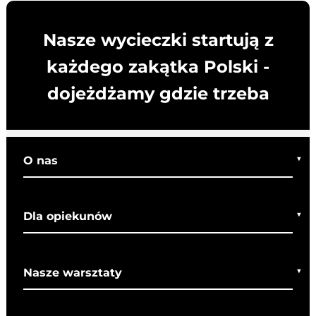
Nasze wycieczki startują z
każdego zakątka Polski -
dojeżdżamy gdzie trzeba
O nas
Kim jesteśmy
Dla opiekunów
Co o nas mówią
Regulamin wycieczek
Nasze warsztaty
Bezpieczeństwo
Rady dla rodziców
Warsztaty bożonarodzeniowe