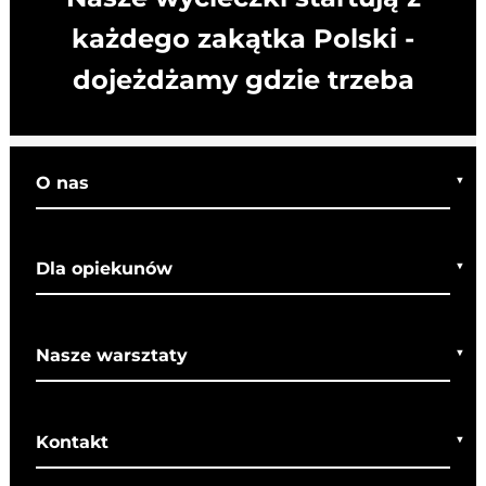
każdego zakątka Polski -
dojeżdżamy gdzie trzeba
O nas
Kim jesteśmy
Dla opiekunów
Co o nas mówią
Regulamin wycieczek
Nasze warsztaty
Bezpieczeństwo
Rady dla rodziców
Warsztaty bożonarodzeniowe
SOM
Kontakt
Warsztaty wielkanocne