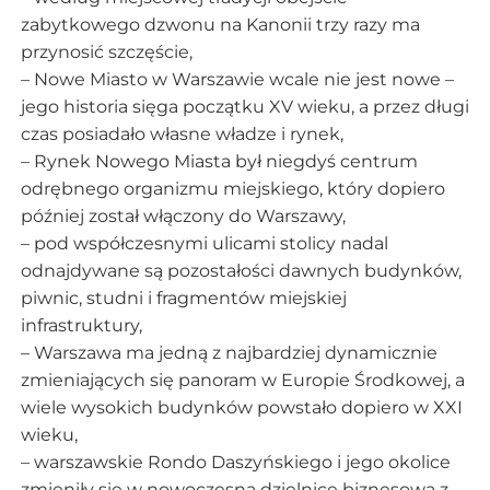
zabytkowego dzwonu na Kanonii trzy razy ma
przynosić szczęście,
– Nowe Miasto w Warszawie wcale nie jest nowe –
jego historia sięga początku XV wieku, a przez długi
czas posiadało własne władze i rynek,
– Rynek Nowego Miasta był niegdyś centrum
odrębnego organizmu miejskiego, który dopiero
później został włączony do Warszawy,
– pod współczesnymi ulicami stolicy nadal
odnajdywane są pozostałości dawnych budynków,
piwnic, studni i fragmentów miejskiej
infrastruktury,
– Warszawa ma jedną z najbardziej dynamicznie
zmieniających się panoram w Europie Środkowej, a
wiele wysokich budynków powstało dopiero w XXI
wieku,
– warszawskie Rondo Daszyńskiego i jego okolice
zmieniły się w nowoczesną dzielnicę biznesową z