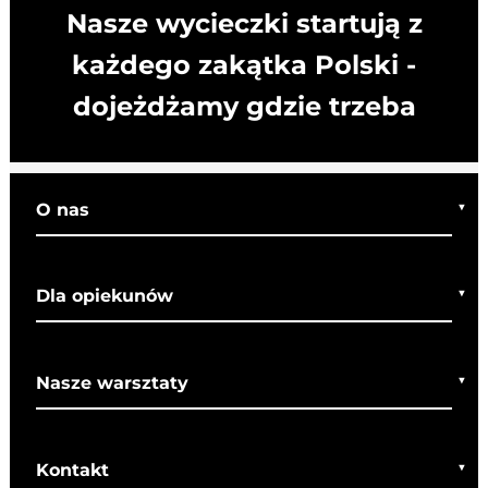
Nasze wycieczki startują z
każdego zakątka Polski -
dojeżdżamy gdzie trzeba
O nas
Kim jesteśmy
Dla opiekunów
Co o nas mówią
Regulamin wycieczek
Nasze warsztaty
Bezpieczeństwo
Rady dla rodziców
Warsztaty bożonarodzeniowe
SOM
Kontakt
Warsztaty wielkanocne