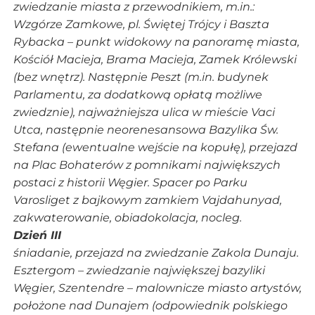
zwiedzanie miasta z przewodnikiem, m.in.:
Wzgórze Zamkowe, pl. Świętej Trójcy i Baszta
Rybacka – punkt widokowy na panoramę miasta,
Kościół Macieja, Brama Macieja, Zamek Królewski
(bez wnętrz). Następnie Peszt (m.in. budynek
Parlamentu, za dodatkową opłatą możliwe
zwiedznie), najważniejsza ulica w mieście Vaci
Utca, następnie neorenesansowa Bazylika Św.
Stefana (ewentualne wejście na kopułę), przejazd
na Plac Bohaterów z pomnikami największych
postaci z historii Węgier. Spacer po Parku
Varosliget z bajkowym zamkiem Vajdahunyad,
zakwaterowanie, obiadokolacja, nocleg.
Dzień III
śniadanie, przejazd na zwiedzanie Zakola Dunaju.
Esztergom – zwiedzanie największej bazyliki
Węgier, Szentendre – malownicze miasto artystów,
położone nad Dunajem (odpowiednik polskiego