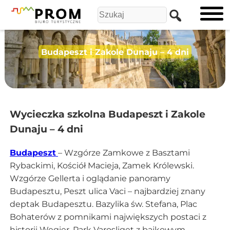
Budapeszt i Zakole Dunaju – 4 dni
Wycieczka szkolna Budapeszt i Zakole
Dunaju – 4 dni
Budapeszt
– Wzgórze Zamkowe z Basztami
Rybackimi, Kościół Macieja, Zamek Królewski.
Wzgórze Gellerta i oglądanie panoramy
Budapesztu, Peszt ulica Vaci – najbardziej znany
deptak Budapesztu. Bazylika św. Stefana, Plac
Bohaterów z pomnikami największych postaci z
historii Węgier, Park Varosliget z bajkowym