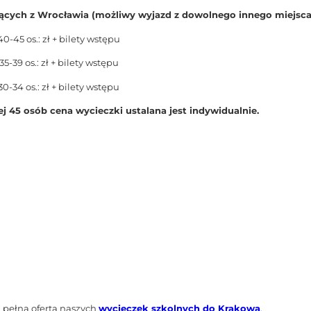
ących z Wrocławia (możliwy wyjazd z dowolnego innego miejsca
40-45 os.: zł + bilety wstępu
35-39 os.: zł + bilety wstępu
30-34 os.: zł + bilety wstępu
ej 45 osób cena wycieczki ustalana jest indywidualnie.
 pełną ofertą naszych
wycieczek szkolnych do Krakowa
.