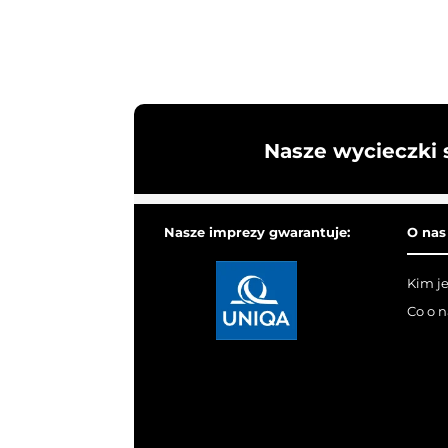
Nasze wycieczki 
Nasze imprezy gwarantuje:
O nas
Kim j
Co o 