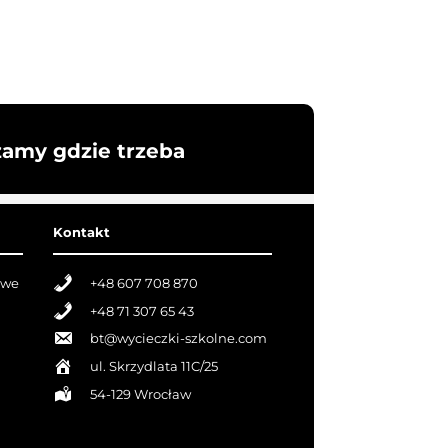
żamy gdzie trzeba
Kontakt
owe
+48 607 708 870
+48 71 307 65 43
bt@wycieczki-szkolne.com
ul. Skrzydlata 11C/25
54-129 Wrocław