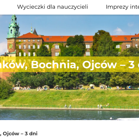
Wycieczki dla nauczycieli
Imprezy int
aków, Bochnia, Ojców – 3 
 Ojców – 3 dni