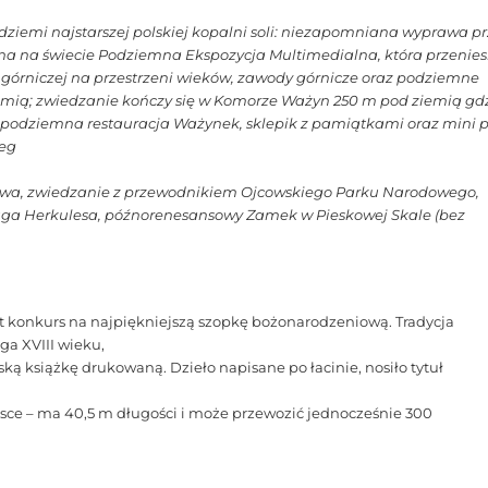
dziemi najstarszej polskiej kopalni soli: niezapomniana wyprawa p
yna na świecie Podziemna Ekspozycja Multimedialna, która przenies
 górniczej na przestrzeni wieków, zawody górnicze oraz podziemne
ziemią; zwiedzanie kończy się w Komorze Ważyn 250 m pod ziemią gd
a, podziemna restauracja Ważynek, sklepik z pamiątkami oraz mini 
leg
owa, zwiedzanie z przewodnikiem Ojcowskiego Parku Narodowego,
uga Herkulesa, późnorenesansowy Zamek w Pieskowej Skale (bez
st konkurs na najpiękniejszą szopkę bożonarodzeniową. Tradycja
a XVIII wieku,
ką książkę drukowaną. Dzieło napisane po łacinie, nosiło tytuł
lsce – ma 40,5 m długości i może przewozić jednocześnie 300