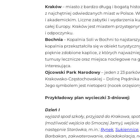
Kraków
– miasto z bardzo długą i bogatą histo
z najchętniej odwiedzanych miast w Polsce.
i akademickim. Liczne zabytki i wydarzenia kult
całej Europy. Kraków jest miastem przystępny
i odpoczynku.
Bochnia
– Kopalnia Soli w Bochni to najstars
kopalnia przekształciła się w obiekt turystycz
pięknie zdobione kaplice, z których najważniej
turnusy lecznicze oraz miejsca noclegowe na g
interesująca.
Ojcowski Park Narodowy
– jeden z 23 parkó
Krakowsko-Częstochowskiej – Dolinę Prądnika
Jego symbolem jest nietoperz (nocek orzęsiony
Przykładowy plan wycieczki 3-dniowej:
Dzień I
wyjazd spod szkoły, przyjazd do Krakowa, s
(możliwość wejścia do Smoczej Jamy), wejści
następnie Starówka, m.in.:
Rynek
,
Sukiennice
Barbakan, zakwaterowanie, obiadokolacja, n