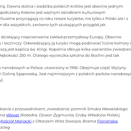
rią. Dawna stolica i siedziba polskich królów jest obecnie jednym
 Współczesny Kraków jest ważnym ośrodkiem kulturowym
uralne przyciągają co roku rzesze turystów, nie tylko z Polski ale i z
m dla wszystkich, zarówno tych szukających przygód jak
zy działający nieprzerwanie zakład przemysłowy Europy. Obecnie
ny i leczniczy. Odwiedzający ją turyści mogą podziwiać liczne komory 
szą jest kaplica św. Kingi. Kopalnia oferuje kilka wariantów zwiedzan
łębokości 250 m. Dlatego wycieczka szkolna do Bochni jest tak
w narodowych w Polsce, utworzony w 1956. Obejmuje część Wyżyny
 i Dolinę Sąspowską. Jest najmniejszym z polskich parków narodowy
).
potkanie z przewodnikiem, zwiedzanie: pomnik Smoka Wawelskiego
e na
Wawel
(Katedra, Dzwon Zygmunta, Groby Władców Polski),
,
Kościół Mariacki
z Ołtarzem Wita Stwosza, Brama
Floriańska
,
ocleg