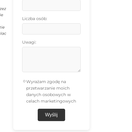
rzez
ie
Liczba osób:
zie
plac
Uwagi:
Wyrażam zgodę na
przetwarzanie moich
danych osobowych w
celach marketingowych
Wyślij