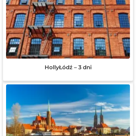
HollyŁódź – 3 dni