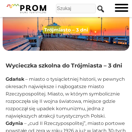
Trójmiasto – 3 dni
Wycieczka szkolna do Trójmiasta – 3 dni
Gdańsk
– miasto o tysiącletniej historii, w pewnych
okresach największe i najbogatsze miasto
Rzeczypospolitej. Miasto, w którym symbolicznie
rozpoczęła się II wojna światowa, miejsce gdzie
rozpoczął się upadek komunizmu, jedna z
największych atrakcji turystycznych Polski.
Gdynia
– „cud II Rzeczypospolitej”, miasto portowe
powstałe od zera w roku 1926 a już w latach 30-tych