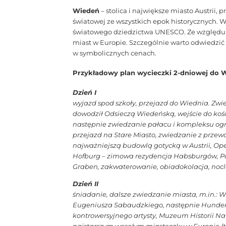
Wiedeń
– stolica i największe miasto Austrii,
światowej ze wszystkich epok historycznych. W
światowego dziedzictwa UNESCO. Ze względu n
miast w Europie. Szczególnie warto odwiedzić 
w symbolicznych cenach.
Przykładowy plan wycieczki 2-dniowej do W
Dzień I
wyjazd spod szkoły, przejazd do Wiednia. Zwie
dowodził Odsieczą Wiedeńską, wejście do kośc
następnie zwiedzanie pałacu i kompleksu ogr
przejazd na Stare Miasto, zwiedzanie z przew
najważniejszą budowlą gotycką w Austrii, Ope
Hofburg – zimowa rezydencja Habsburgów, Par
Graben, zakwaterowanie, obiadokolacja, noc
Dzień II
śniadanie, dalsze zwiedzanie miasta, m.in.:
Eugeniusza Sabaudzkiego, następnie Hundertw
kontrowersyjnego artysty, Muzeum Historii Na