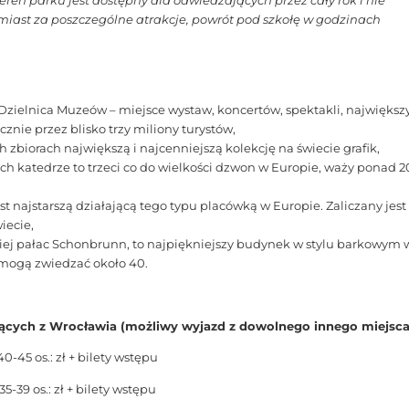
ren parku jest dostępny dla odwiedzających przez cały rok i nie
iast za poszczególne atrakcje, powrót pod szkołę w godzinach
Dzielnica Muzeów – miejsce wystaw, koncertów, spektakli, największ
znie przez blisko trzy miliony turystów,
 zbiorach największą i najcenniejszą kolekcję na świecie grafik,
 katedrze to trzeci co do wielkości dzwon w Europie, waży ponad 2
 najstarszą działającą tego typu placówką w Europie. Zaliczany jest
iecie,
skiej pałac Schonbrunn, to najpiękniejszy budynek w stylu barkowym 
i mogą zwiedzać około 40.
ących z Wrocławia (możliwy wyjazd z dowolnego innego miejsca
40-45 os.: zł + bilety wstępu
35-39 os.: zł + bilety wstępu