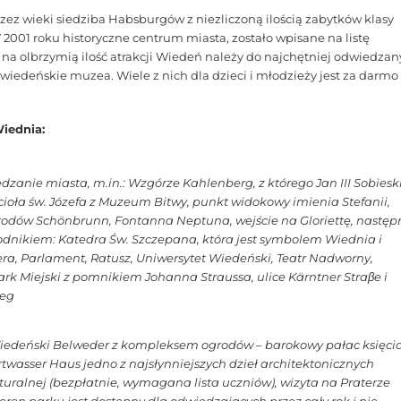
 przez wieki siedziba Habsburgów z niezliczoną ilością zabytków klasy
 2001 roku historyczne centrum miasta, zostało wpisane na listę
a olbrzymią ilość atrakcji Wiedeń należy do najchętniej odwiedza
wiedeńskie muzea. Wiele z nich dla dzieci i młodzieży jest za darmo
iednia:
dzanie miasta, m.in.: Wzgórze Kahlenberg, z którego Jan III Sobiesk
ioła św. Józefa z Muzeum Bitwy, punkt widokowy imienia Stefanii,
odów Schönbrunn, Fontanna Neptuna, wejście na Gloriettę, następ
odnikiem: Katedra Św. Szczepana, która jest symbolem Wiednia i
ra, Parlament, Ratusz, Uniwersytet Wiedeński, Teatr Nadworny,
k Miejski z pomnikiem Johanna Straussa, ulice Kärntner Straβe i
leg
 Wiedeński Belweder z kompleksem ogrodów – barokowy pałac księci
asser Haus jedno z najsłynniejszych dzieł architektonicznych
turalnej (bezpłatnie, wymagana lista uczniów), wizyta na Praterze