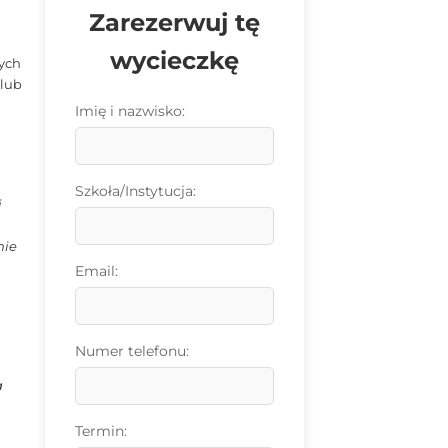
Zarezerwuj tę
wycieczkę
nych
 lub
Imię i nazwisko:
Szkoła/Instytucja:
i
nie
Email:
Numer telefonu:
a
Termin: