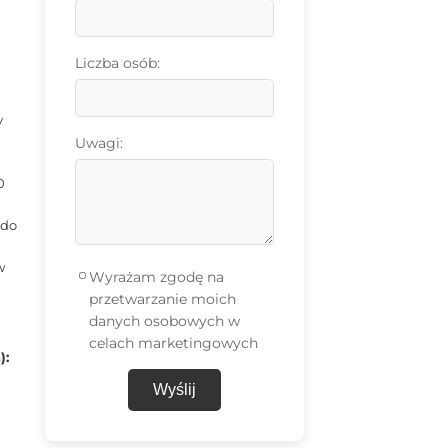
Liczba osób:
y
Uwagi:
0
 do
w
Wyrażam zgodę na
przetwarzanie moich
danych osobowych w
celach marketingowych
):
Wyślij