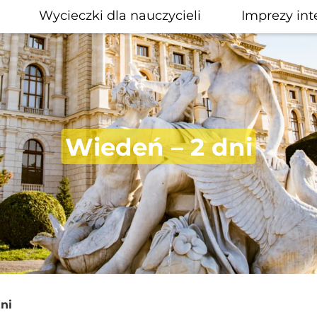
Wycieczki dla nauczycieli
Imprezy int
Wiedeń – 2 dni
ni