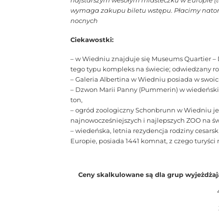
najstarszym wesołym miasteczku w Europie (te
wymaga zakupu biletu wstępu. Płacimy natom
nocnych
Ciekawostki:
– w Wiedniu znajduje się Museums Quartier – 
tego typu kompleks na świecie; odwiedzany roc
– Galeria Albertina w Wiedniu posiada w swoich
– Dzwon Marii Panny (Pummerin) w wiedeńskich
ton,
– ogród zoologiczny Schonbrunn w Wiedniu jest
najnowocześniejszych i najlepszych ZOO na św
– wiedeńska, letnia rezydencja rodziny cesar
Europie, posiada 1441 komnat, z czego turyśc
Ceny skalkulowane są dla grup wyjeżdżaj