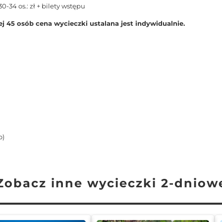
30-34 os.: zł + bilety wstępu
ej 45 osób cena wycieczki ustalana jest indywidualnie.
o)
Zobacz inne wycieczki 2-dniow