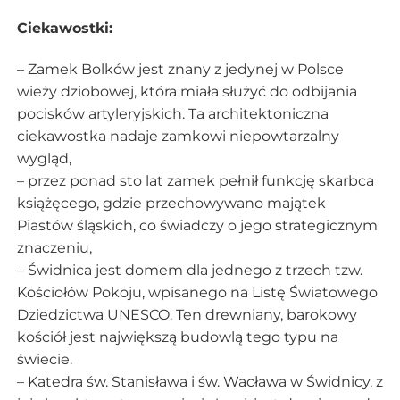
Ciekawostki:
– Zamek
Bolków
jest
znany
z
jedynej
w
Polsce
wieży
dziobowej,
która
miała
służyć
do
odbijania
pocisków
artyleryjskich.
Ta
architektoniczna
ciekawostka
nadaje
zamkowi
niepowtarzalny
wygląd,
–
przez ponad sto lat zamek pełnił funkcję skarbca
książęcego, gdzie przechowywano majątek
Piastów śląskich, co świadczy o jego strategicznym
znaczeniu,
–
Świdnica jest domem dla jednego z trzech tzw.
Kościołów Pokoju, wpisanego na Listę Światowego
Dziedzictwa UNESCO. Ten drewniany, barokowy
kościół jest największą budowlą tego typu na
świecie.
–
Katedra św. Stanisława i św. Wacława w Świdnicy, z