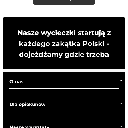
Nasze wycieczki startują z
każdego zakątka Polski -
dojeżdżamy gdzie trzeba
O nas
Kim jesteśmy
Dla opiekunów
Co o nas mówią
Regulamin wycieczek
Nasze warsztaty