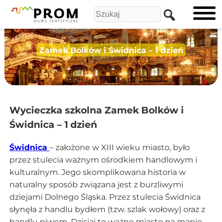
Zamek Bolków i Świdnica – 1 dzień
Wycieczka szkolna Zamek Bolków i
Świdnica – 1 dzień
Świdnica
– założone w XIII wieku miasto, było
przez stulecia ważnym ośrodkiem handlowym i
kulturalnym. Jego skomplikowana historia w
naturalny sposób związana jest z burzliwymi
dziejami Dolnego Śląska. Przez stulecia Świdnica
słynęła z handlu bydłem (tzw. szlak wołowy) oraz z
handlu piwem. Dzisiaj to ważne miasto na mapie