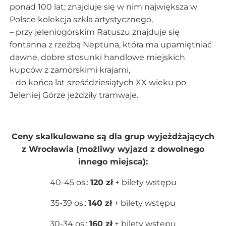
ponad 100 lat; znajduje się w nim największa w
Polsce kolekcja szkła artystycznego,
– przy jeleniogórskim Ratuszu znajduje się
fontanna z rzeźbą Neptuna, która ma upamiętniać
dawne, dobre stosunki handlowe miejskich
kupców z zamorskimi krajami,
– do końca lat sześćdziesiątych XX wieku po
Jeleniej Górze jeździły tramwaje.
Ceny skalkulowane są dla grup wyjeżdżających
z Wrocławia (możliwy wyjazd z dowolnego
innego miejsca):
40-45 os.:
120 zł
+ bilety wstępu
35-39 os.:
140 zł
+ bilety wstępu
30-34 os.:
160 zł
+ bilety wstępu