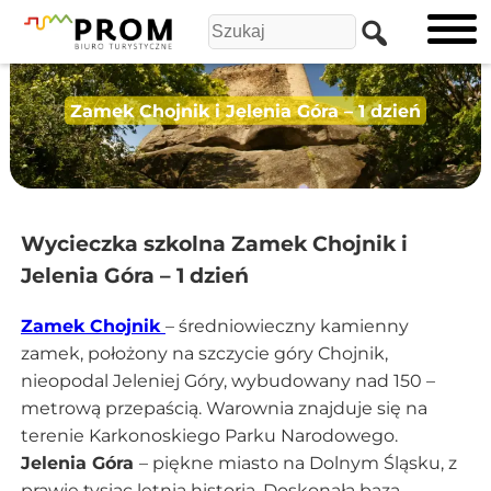
Zamek Chojnik i Jelenia Góra – 1 dzień
Wycieczka szkolna Zamek Chojnik i
Jelenia Góra – 1 dzień
Zamek Chojnik
– średniowieczny kamienny
zamek, położony na szczycie góry Chojnik,
nieopodal Jeleniej Góry, wybudowany nad 150 –
metrową przepaścią. Warownia znajduje się na
terenie Karkonoskiego Parku Narodowego.
Jelenia Góra
– piękne miasto na Dolnym Śląsku, z
prawie tysiąc letnią historią. Doskonała baza