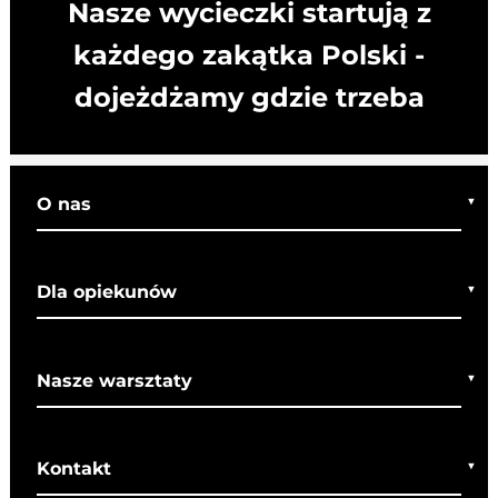
Nasze wycieczki startują z
każdego zakątka Polski -
dojeżdżamy gdzie trzeba
O nas
Kim jesteśmy
Dla opiekunów
Co o nas mówią
Regulamin wycieczek
Nasze warsztaty
Bezpieczeństwo
Rady dla rodziców
Warsztaty bożonarodzeniowe
SOM
Kontakt
Warsztaty wielkanocne