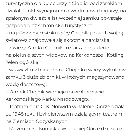
turystyczną dla kuracjuszy z Cieplic; pod zamkiem
działał punkt wynajmu przewodników i tragarzy; na
spalonym dwieście lat wcześniej zamku powstaje
gospoda oraz schronisko turystyczne,
– na północnym stoku góry Chojnik przed II wojną
światową znajdowała się skocznia narciarska,
– z wieży Zamku Chojnik roztacza się jeden z
najpiękniejszych widoków na Karkonosze i Kotlinę
Jeleniogórską,
– w związku z brakiem na Chojniku wody wykuto w
zamku 3 duże zbiorniki, w których magazynowano
wodę deszczową,
– Zamek Chojnik widnieje na emblemacie
Karkonoskiego Parku Narodowego,
– Teatr imienia C. K. Norwida w Jeleniej Górze działa
od 1945 roku i był pierwszym działającym teatrem
na Ziemiach Odzyskanych,
– Muzeum Karkonoskie w Jeleniej Górze działa już