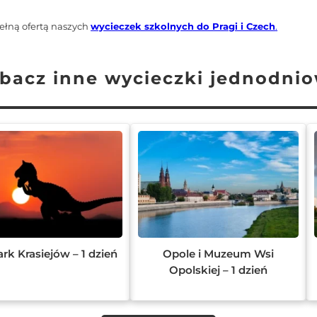
ełną ofertą naszych
wycieczek szkolnych do Pragi i Czech
.
bacz inne wycieczki jednodni
rk Krasiejów – 1 dzień
Opole i Muzeum Wsi
Opolskiej – 1 dzień