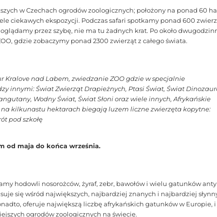
kszych w Czechach ogrodów zoologicznych; położony na ponad 60 h
iele ciekawych ekspozycji. Podczas safari spotkamy ponad 600 zwierz
 oglądamy przez szybę, nie ma tu żadnych krat. Po około dwugodzin
ZOO, gdzie zobaczymy ponad 2300 zwierząt z całego świata.
vur Kralove nad Labem, zwiedzanie ZOO gdzie w specjalnie
 innymi: Świat Zwierząt Drapieżnych, Ptasi Świat, Świat Dinozaur
angutany, Wodny Świat, Świat Słoni oraz wiele innych, Afrykańskie
 na kilkunastu hektarach biegają luzem liczne zwierzęta kopytne:
rót pod szkołę
nim od maja do końca września.
y hodowli nosorożców, żyraf, zebr, bawołów i wielu gatunków anty
asuje się wśród największych, najbardziej znanych i najbardziej słyn
adto, oferuje największą liczbę afrykańskich gatunków w Europie, i 
iejszych ogrodów zoologicznych na świecie.