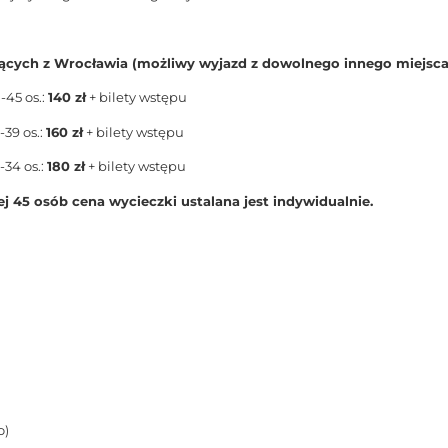
ących z Wrocławia (możliwy wyjazd z dowolnego innego miejsca
-45 os.:
140 zł
+ bilety wstępu
-39 os.:
160 zł
+ bilety wstępu
-34 os.:
180 zł
+ bilety wstępu
ej 45 osób cena wycieczki ustalana jest indywidualnie.
o)