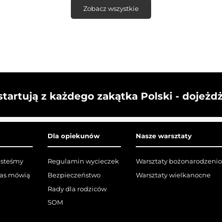
Zobacz wszystkie
startują z każdego zakątka Polski - dojeżd
Dla opiekunów
Nasze warsztaty
esteśmy
Regulamin wycieczek
Warsztaty bożonarodzeni
nas mówią
Bezpieczeństwo
Warsztaty wielkanocne
Rady dla rodziców
SOM