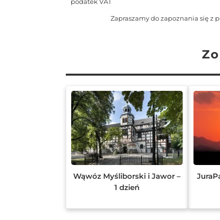
podatek VAT
Zapraszamy do zapoznania się z p
Zo
Wąwóz Myśliborski i Jawor –
JuraPa
1 dzień