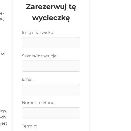
Zarezerwuj tę
a
ąt
wycieczkę
nej
Imię i nazwisko:
ów,
Szkoła/Instytucja:
Email:
Numer telefonu:
lop,
nych
jest
Termin: