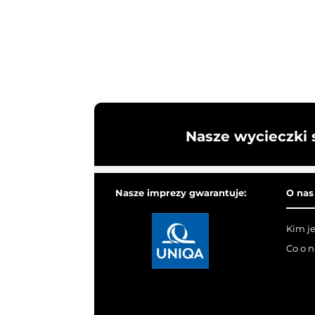
Nasze wycieczki 
Nasze imprezy gwarantuje:
O nas
Kim j
Co o 