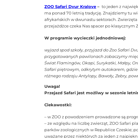
ZOO Safari Dvur Kralove
–
to jeden z najwię
ma ponad 70 letnią tradycję. Znajdziemy tu w
afrykańskich w dwunastu sektorach. Zwierzęta
przejażdżce czeka Nas spacer po klasycznym 
W programie wycieczki jednodniowej:
wyjazd spod szkoły, przyjazd do Zoo Safari D
przygotowanych pawilonach zobaczymy między
Świat Flamingów, Okapi, Surykatki, Małpy, Or
Safari piętrowym, odkrytym autokarem, gdzie
różnego rodzaju Antylopy, Bawoły, Zebry, pow
Uwaga!
Przejazd Safari jest możliwy w sezonie let
Ciekawostki:
– w ZOO z powodzeniem prowadzone są program
– ze względu na liczbę zwierząt, ZOO Safari pl
parków zoologicznych w Republice Czeskie; pon
uważane przez niektórych za jeden z najpiękn