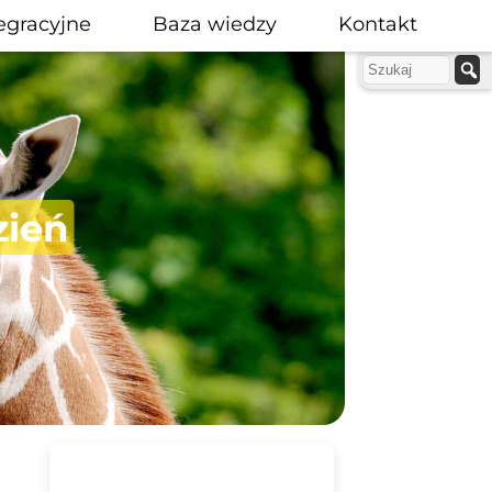
egracyjne
Baza wiedzy
Kontakt
zień