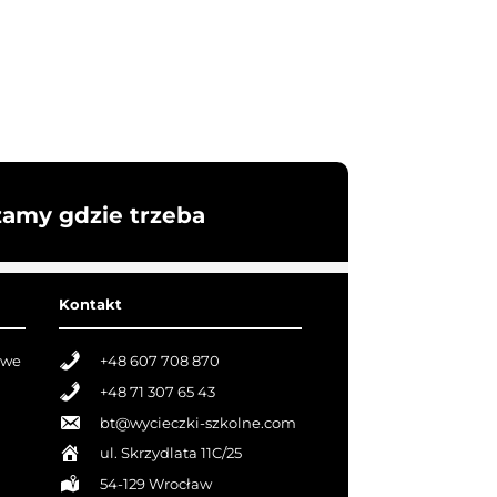
żamy gdzie trzeba
Kontakt
owe
+48 607 708 870
+48 71 307 65 43
bt@wycieczki-szkolne.com
ul. Skrzydlata 11C/25
54-129 Wrocław