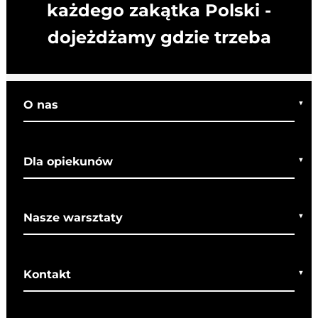
każdego zakątka Polski -
dojeżdżamy gdzie trzeba
O nas
Kim jesteśmy
Dla opiekunów
Co o nas mówią
Regulamin wycieczek
Nasze warsztaty
Bezpieczeństwo
Rady dla rodziców
Warsztaty bożonarodzeniowe
SOM
Kontakt
Warsztaty wielkanocne
+48 607 708 870