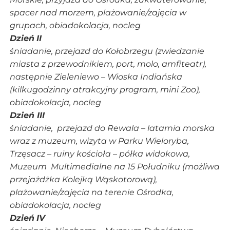
spacer nad morzem, plażowanie/zajęcia w
grupach, obiadokolacja, nocleg
Dzień
II
śniadanie, przejazd do Kołobrzegu (zwiedzanie
miasta z przewodnikiem, port, molo, amfiteatr),
następnie
Zieleniewo – Wioska Indiańska
(kilkugodzinny atrakcyjny program, mini Zoo),
obiadokolacja, nocleg
Dzień III
śniadanie, przejazd do Rewala – latarnia morska
wraz z muzeum, wizyta w Parku Wieloryba,
Trzęsacz – ruiny kościoła – półka widokowa,
Muzeum Multimedialne na 15 Południku (możliwa
przejażdżka Kolejką Wąskotorową),
plażowanie/zajęcia na terenie Ośrodka,
obiadokolacja, nocleg
Dzień
IV