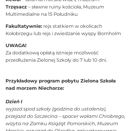
Trzęsacz
– sławne ruiny kościoła, Muzeum
Multimedialne na 15 Południku
Fakultatywnie:
rejs statkiem w okolicach
Kołobrzegu lub rejs i zwiedzanie wyspy Bornholm
UWAGA!
Za dodatkową opłatą istnieje możliwość
przedłużenia Zielonej Szkoły do 7 lub 10 dni.
Przykładowy program pobytu Zielona Szkoła
nad morzem Niechorze:
Dzień
I
wyjazd spod szkoły (godzina do ustalenia),
przejazd do Szczecina – spacer wałami Chrobrego,
wizyta na Zamku Książąt Pomorskich, Muzeum
Morskie, przyjazd do Ośrodka, zakwaterowanie,