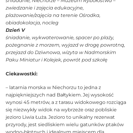
śniadanie,
Niechorze – Muzeum Rybołóstwa –
zwiedzanie i zajęcia edukacyjne,
plażowanie/zajęcia na terenie Ośrodka,
obiadokolacja, nocleg
Dzień V
śniadanie, wykwaterowanie, spacer po plaży,
pożegnanie z morzem, wyjazd w drogę powrotną,
przejazd do Dziwnowa, wizyta w Nadmorskim
Paku Miniatur i Kolejek, powrót pod szkołę
Ciekawostki:
– latarnia morska w Niechorzu to jedna z
najpiękniejszych nad Bałtykiem. Jej wysokość
wynosi 45 metrów, a z tarasu widokowego rozciąga
się niezwykły widok na wybrzeże oraz pobliskie
jezioro Liwia Łuża. Jezioro to unikalny rezerwat
przyrody, jest siedliskiem wielu gatunków ptaków
wodno-błotnych i idealnym miejscem dla