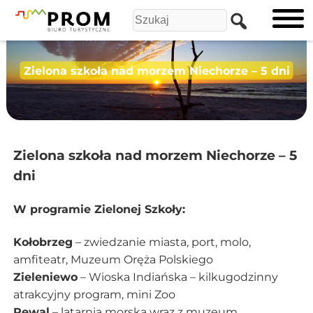
Zielona szkoła nad morzem Niechorze – 5 dni
Zielona szkoła nad morzem Niechorze – 5
dni
W programie Zielonej Szkoły:
Kołobrzeg
– zwiedzanie miasta, port, molo,
amfiteatr, Muzeum Oręża Polskiego
Zieleniewo
– Wioska Indiańska – kilkugodzinny
atrakcyjny program, mini Zoo
Rewal
– latarnia morska wraz z muzeum