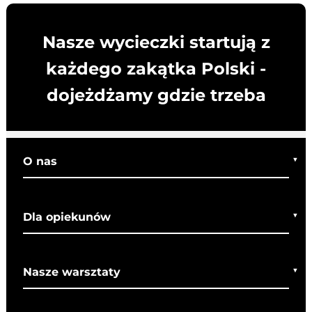
Nasze wycieczki startują z
każdego zakątka Polski -
dojeżdżamy gdzie trzeba
O nas
Kim jesteśmy
Dla opiekunów
Co o nas mówią
Regulamin wycieczek
Nasze warsztaty
Bezpieczeństwo
Rady dla rodziców