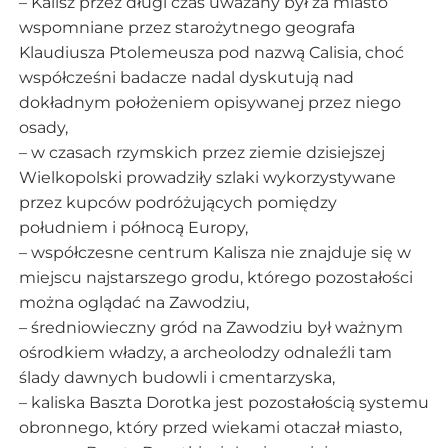
– Kalisz przez długi czas uważany był za miasto
wspomniane przez starożytnego geografa
Klaudiusza Ptolemeusza pod nazwą Calisia, choć
współcześni badacze nadal dyskutują nad
dokładnym położeniem opisywanej przez niego
osady,
– w czasach rzymskich przez ziemie dzisiejszej
Wielkopolski prowadziły szlaki wykorzystywane
przez kupców podróżujących pomiędzy
południem i północą Europy,
– współczesne centrum Kalisza nie znajduje się w
miejscu najstarszego grodu, którego pozostałości
można oglądać na Zawodziu,
– średniowieczny gród na Zawodziu był ważnym
ośrodkiem władzy, a archeolodzy odnaleźli tam
ślady dawnych budowli i cmentarzyska,
– kaliska Baszta Dorotka jest pozostałością systemu
obronnego, który przed wiekami otaczał miasto,