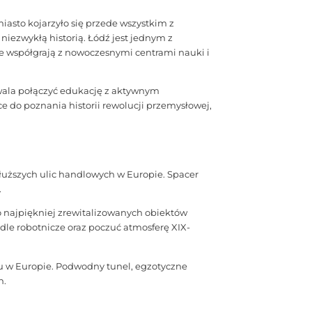
iasto kojarzyło się przede wszystkim z
ezwykłą historią. Łódź jest jednym z
le współgrają z nowoczesnymi centrami nauki i
ozwala połączyć edukację z aktywnym
e do poznania historii rewolucji przemysłowej,
łuższych ulic handlowych w Europie. Spacer
.
o najpiękniej zrewitalizowanych obiektów
le robotnicze oraz poczuć atmosferę XIX-
pu w Europie. Podwodny tunel, egzotyczne
h.