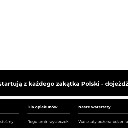
startują z każdego zakątka Polski - dojeżd
Dla opiekunów
Nasze warsztaty
esteśmy
Regulamin wycieczek
Warsztaty bożonarodzeni