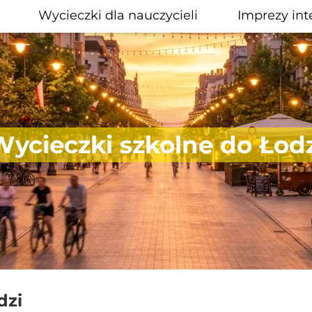
Wycieczki dla nauczycieli
Imprezy int
Wycieczki szkolne do Łodz
dzi