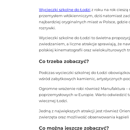
Wycieczki szkolne do Łodzi
z roku na rok cieszą
przemysłem włókienniczym, dziś natomiast zach
najbardziej oryginalnych miast w Polsce, gdzie
rozrywki.
Wycieczki szkolne do Łodzi to świetna propozyc
zwiedzaniem, a liczne atrakcje sprawiają, że na
polskiej kinematografii oraz wielokulturowych tr
Co trzeba zobaczyć?
Podczas wycieczki szkolnej do Łodzi obowiązko
wśród zabytkowych kamienic, artystycznych pod
Ogromne wrażenie robi również Manufaktura – d
poprzemysłowych w Europie. Warto odwiedzić ta
wiecznej Łodzi.
Jedną z największych atrakcji jest również Or
zwierzęta oraz możliwość obserwowania kąpieli s
Co można jeszcze zobaczyć?