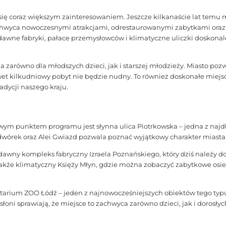
 się coraz większym zainteresowaniem. Jeszcze kilkanaście lat temu m
wyca nowoczesnymi atrakcjami, odrestaurowanymi zabytkami oraz ni
 dawne fabryki, pałace przemysłowców i klimatyczne uliczki doskona
ja zarówno dla młodszych dzieci, jak i starszej młodzieży. Miasto p
wet kilkudniowy pobyt nie będzie nudny. To również doskonałe miejsc
adycji naszego kraju.
wym punktem programu jest słynna ulica Piotrkowska – jedna z najd
wórek oraz Alei Gwiazd pozwala poznać wyjątkowy charakter miasta
awny kompleks fabryczny Izraela Poznańskiego, który dziś należy d
kże klimatyczny Księży Młyn, gdzie można zobaczyć zabytkowe osied
ientarium ZOO Łódź – jeden z najnowocześniejszych obiektów tego ty
łoni sprawiają, że miejsce to zachwyca zarówno dzieci, jak i dorosłyc