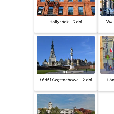
War
HollyŁódź – 3 dni
Łódź i Częstochowa – 2 dni
Łód