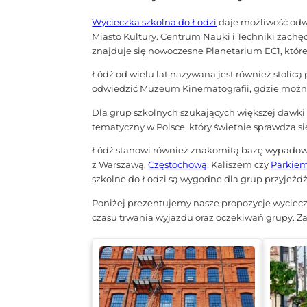
Wycieczka szkolna do Łodzi
daje możliwość odw
Miasto Kultury. Centrum Nauki i Techniki zac
znajduje się nowoczesne Planetarium EC1, któr
Łódź od wielu lat nazywana jest również stolicą 
odwiedzić Muzeum Kinematografii, gdzie można 
Dla grup szkolnych szukających większej daw
tematyczny w Polsce, który świetnie sprawdza s
Łódź stanowi również znakomitą bazę wypadową
z Warszawą,
Częstochową
, Kaliszem czy
Parkiem
szkolne do Łodzi są wygodne dla grup przyjeżdż
Poniżej prezentujemy nasze propozycje wyciec
czasu trwania wyjazdu oraz oczekiwań grupy. Zap