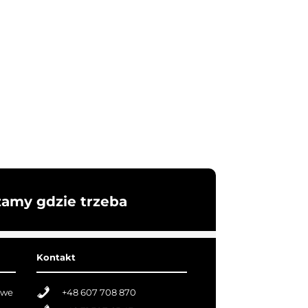
żamy gdzie trzeba
Kontakt
owe
+48 607 708 870