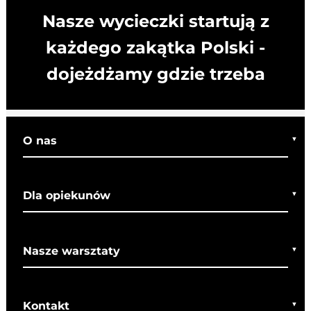
Nasze wycieczki startują z
każdego zakątka Polski -
dojeżdżamy gdzie trzeba
O nas
Kim jesteśmy
Dla opiekunów
Co o nas mówią
Regulamin wycieczek
Nasze warsztaty
Bezpieczeństwo
Rady dla rodziców
Warsztaty bożonarodzeniowe
SOM
Kontakt