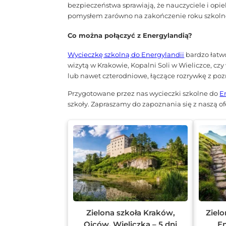
bezpieczeństwa sprawiają, że nauczyciele i op
pomysłem zarówno na zakończenie roku szkolneg
Co można połączyć z Energylandią?
Wycieczkę szkolną do Energylandii
bardzo łatwo
wizytą w Krakowie, Kopalni Soli w Wieliczce, 
lub nawet czterodniowe, łączące rozrywkę z pozn
Przygotowane przez nas wycieczki szkolne do
E
szkoły. Zapraszamy do zapoznania się z naszą 
Zielona szkoła Kraków,
Zielo
Ojców, Wieliczka – 5 dni
En