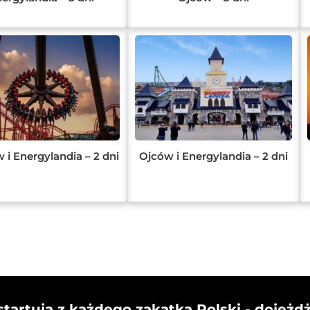
 i Energylandia – 2 dni
Ojców i Energylandia – 2 dni
startują z każdego zakątka Polski - dojeżd