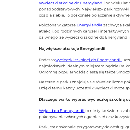
Wycieczki szkolne do Energylandii
od wielu lat
ponadpodstawowych. Największy park rozrywki w
coś dla siebie. To doskonałe połączenie aktywne
Położona w Zatorze
Energylandia
zachwyca skalą
atrakcji, od rodzinnych karuzel i interaktywnyc
dziwnego, że wycieczki szkolne do Energylandi
Największe atrakcje Energylandii
Podczas
wycieczki szkolnej do Energylandii
uczn
najmłodszych idealnym miejscem będzie Bajkolan
Ogromną popularnością cieszą się także Smoczy 
Na terenie parku znajdują się również liczne po
Dzięki temu każdy uczestnik wycieczki może sp
Dlaczego warto wybrać wycieczkę szkolną do
Wyjazd do Energylandii
to nie tylko świetna za
pokonywanie własnych ograniczeń oraz korzysta
Park jest doskonale przygotowany do obsługi gr