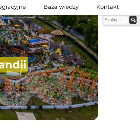
egracyjne
Baza wiedzy
Kontakt
andii