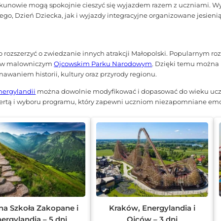
iekunowie mogą spokojnie cieszyć się wyjazdem razem z uczniami. Wy
o, Dzień Dziecka, jak i wyjazdy integracyjne organizowane jesienią
 rozszerzyć o zwiedzanie innych atrakcji Małopolski. Popularnym ro
czy w malowniczym
Ojcowskim Parku Narodowym
. Dzięki temu można 
awaniem historii, kultury oraz przyrody regionu.
nergylandii
można dowolnie modyfikować i dopasować do wieku uczes
ofertą i wyboru programu, który zapewni uczniom niezapomniane em
na Szkoła Zakopane i
Kraków, Energylandia i
ergylandia – 5 dni
Ojców – 3 dni