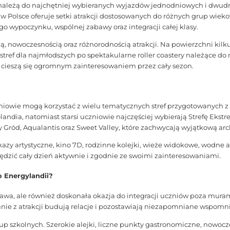
 należą do najchętniej wybieranych wyjazdów jednodniowych i dwud
 Polsce oferuje setki atrakcji dostosowanych do różnych grup wieko
go wypoczynku, wspólnej zabawy oraz integracji całej klasy.
, nowoczesnością oraz różnorodnością atrakcji. Na powierzchni kilk
h stref dla najmłodszych po spektakularne roller coastery należące do
i cieszą się ogromnym zainteresowaniem przez cały sezon.
iowie mogą korzystać z wielu tematycznych stref przygotowanych z
dia, natomiast starsi uczniowie najczęściej wybierają Strefę Ekstr
Gród, Aqualantis oraz Sweet Valley, które zachwycają wyjątkową arc
kazy artystyczne, kino 7D, rodzinne kolejki, wieże widokowe, wodne 
ędzić cały dzień aktywnie i zgodnie ze swoimi zainteresowaniami.
 Energylandii?
bawa, ale również doskonała okazja do integracji uczniów poza mura
nie z atrakcji budują relacje i pozostawiają niezapomniane wspomn
up szkolnych. Szerokie alejki, liczne punkty gastronomiczne, nowocz