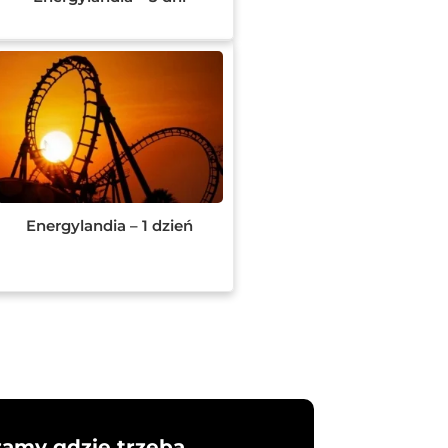
Energylandia – 1 dzień
żamy gdzie trzeba