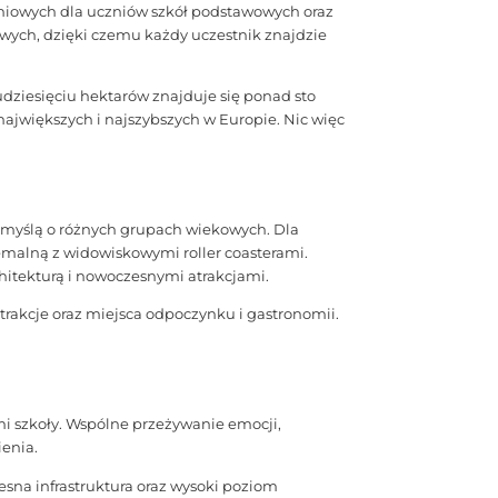
niowych dla uczniów szkół podstawowych oraz
wych, dzięki czemu każdy uczestnik znajdzie
udziesięciu hektarów znajduje się ponad sto
 największych i najszybszych w Europie. Nic więc
 myślą o różnych grupach wiekowych. Dla
emalną z widowiskowymi roller coasterami.
hitekturą i nowoczesnymi atrakcjami.
atrakcje oraz miejsca odpoczynku i gastronomii.
mi szkoły. Wspólne przeżywanie emocji,
ienia.
esna infrastruktura oraz wysoki poziom