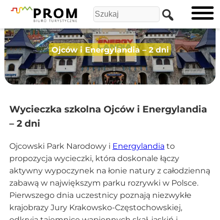
Ojców i Energylandia – 2 dni
Wycieczka szkolna Ojców i Energylandia
– 2 dni
Ojcowski Park Narodowy i
Energylandia
to
propozycja wycieczki, która doskonale łączy
aktywny wypoczynek na łonie natury z całodzienną
zabawą w największym parku rozrywki w Polsce.
Pierwszego dnia uczestnicy poznają niezwykłe
krajobrazy Jury Krakowsko-Częstochowskiej,
odkryją tajemnice wapiennych skał, jaskiń i