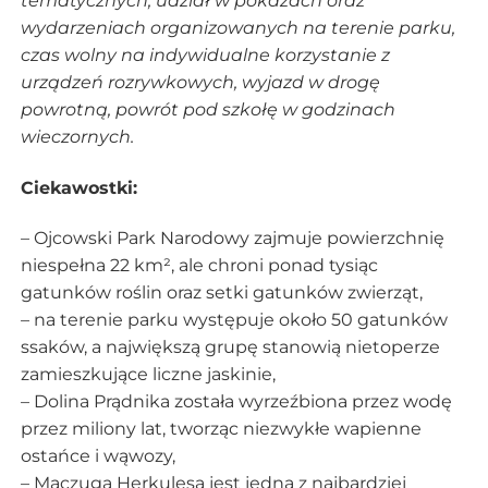
tematycznych, udział w pokazach oraz
wydarzeniach organizowanych na terenie parku,
czas wolny na indywidualne korzystanie z
urządzeń rozrywkowych, wyjazd w drogę
powrotną, powrót pod szkołę w godzinach
wieczornych.
Ciekawostki:
– Ojcowski Park Narodowy zajmuje powierzchnię
niespełna 22 km², ale chroni ponad tysiąc
gatunków roślin oraz setki gatunków zwierząt,
– na terenie parku występuje około 50 gatunków
ssaków, a największą grupę stanowią nietoperze
zamieszkujące liczne jaskinie,
– Dolina Prądnika została wyrzeźbiona przez wodę
przez miliony lat, tworząc niezwykłe wapienne
ostańce i wąwozy,
– Maczuga Herkulesa jest jedną z najbardziej