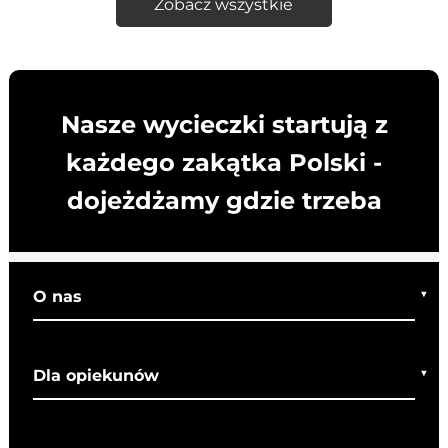
Zobacz wszystkie
Nasze wycieczki startują z
każdego zakątka Polski -
dojeżdżamy gdzie trzeba
O nas
Kim jesteśmy
Dla opiekunów
Co o nas mówią
Regulamin wycieczek