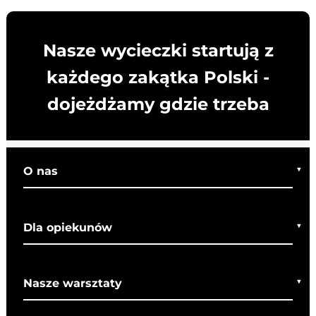
Nasze wycieczki startują z
każdego zakątka Polski -
dojeżdżamy gdzie trzeba
O nas
Kim jesteśmy
Dla opiekunów
Co o nas mówią
Regulamin wycieczek
Nasze warsztaty
Bezpieczeństwo
Rady dla rodziców